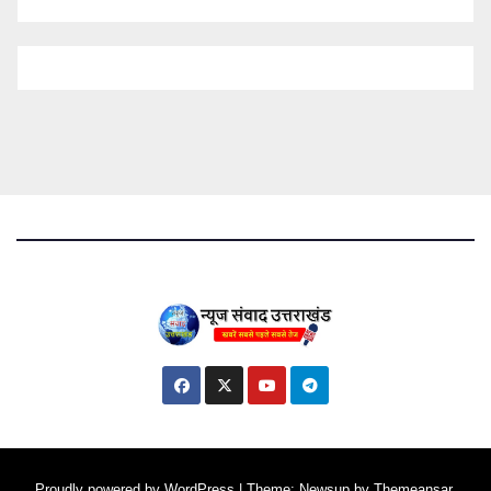
Proudly powered by WordPress
|
Theme: Newsup by
Themeansar
.