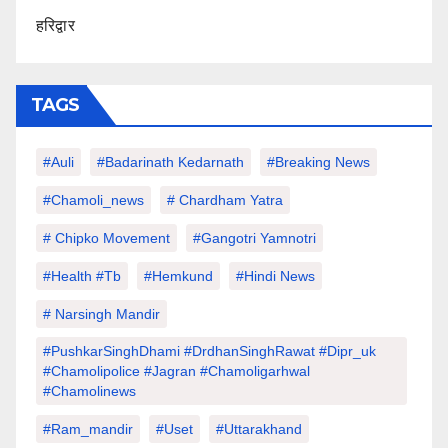
हरिद्वार
TAGS
#auli
#Badarinath Kedarnath
#Breaking News
#chamoli_news
# Chardham Yatra
# Chipko Movement
#Gangotri Yamnotri
#Health #tb
#hemkund
#hindi News
# Narsingh Mandir
#PushkarSinghDhami #drdhanSinghRawat #dipr_uk
#chamolipolice #Jagran #chamoligarhwal
#chamolinews
#Ram_mandir
#uset
#uttarakhand