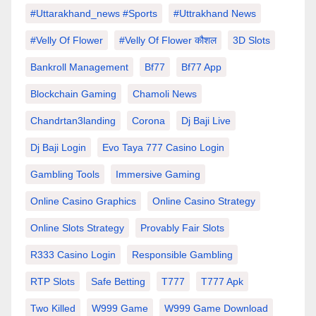
#Uttarakhand_news #sports
#Uttrakhand News
#velly Of Flower
#velly Of Flower कौशल
3D Slots
Bankroll Management
Bf77
Bf77 App
Blockchain Gaming
Chamoli News
Chandrtan3landing
Corona
Dj Baji Live
Dj Baji Login
Evo Taya 777 Casino Login
Gambling Tools
Immersive Gaming
Online Casino Graphics
Online Casino Strategy
Online Slots Strategy
Provably Fair Slots
R333 Casino Login
Responsible Gambling
RTP Slots
Safe Betting
T777
T777 Apk
Two Killed
W999 Game
W999 Game Download