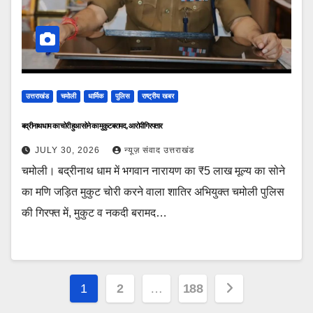
उत्तराखंड
चमोली
धार्मिक
पुलिस
राष्ट्रीय खबर
बद्रीनाथ धाम का चोरी हुआ सोने का मुकुट बरामद, आरोपी गिरफ्तार
JULY 30, 2026
न्यूज़ संवाद उत्तराखंड
चमोली। बद्रीनाथ धाम में भगवान नारायण का ₹5 लाख मूल्य का सोने
का मणि जड़ित मुकुट चोरी करने वाला शातिर अभियुक्त चमोली पुलिस
की गिरफ्त में, मुकुट व नकदी बरामद…
Posts
1
2
…
188