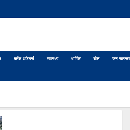
र
करेंट अफेयर्स
स्वास्थ्य
धार्मिक
खेल
जन जागरूक