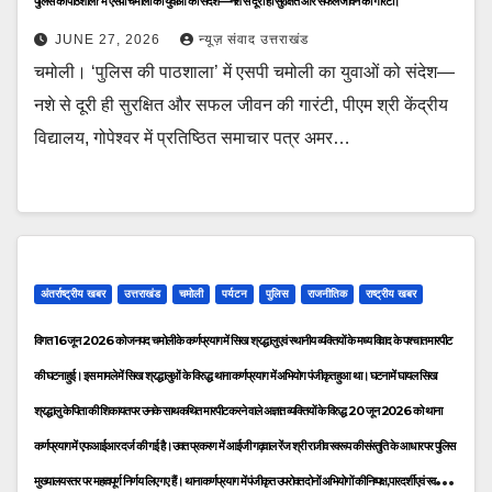
पुलिस की पाठशाला’ में एसपी चमोली का युवाओं को संदेश—नशे से दूरी ही सुरक्षित और सफल जीवन की गारंटी।
JUNE 27, 2026
न्यूज़ संवाद उत्तराखंड
चमोली। ‘पुलिस की पाठशाला’ में एसपी चमोली का युवाओं को संदेश—
नशे से दूरी ही सुरक्षित और सफल जीवन की गारंटी, पीएम श्री केंद्रीय
विद्यालय, गोपेश्वर में प्रतिष्ठित समाचार पत्र अमर…
अंतर्राष्ट्रीय खबर
उत्तराखंड
चमोली
पर्यटन
पुलिस
राजनीतिक
राष्ट्रीय खबर
विगत 16 जून 2026 को जनपद चमोली के कर्णप्रयाग में सिख श्रद्धालु एवं स्थानीय व्यक्तियों के मध्य विवाद के पश्चात मारपीट
की घटना हुई। इस मामले में सिख श्रद्धालुओं के विरुद्ध थाना कर्णप्रयाग में अभियोग पंजीकृत हुआ था। घटना में घायल सिख
श्रद्धालु के पिता की शिकायत पर उनके साथ कथित मारपीट करने वाले अज्ञात व्यक्तियों के विरुद्ध 20 जून 2026 को थाना
कर्णप्रयाग में एफआईआर दर्ज की गई है। उक्त प्रकरण में आईजी गढ़वाल रेंज श्री राजीव स्वरूप की संस्तुति के आधार पर पुलिस
मुख्यालय स्तर पर महत्वपूर्ण निर्णय लिए गए हैं। थाना कर्णप्रयाग में पंजीकृत उपरोक्त दोनों अभियोगों की निष्पक्ष,पारदर्शी एवं स्वतंत्र