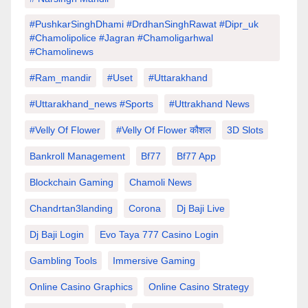
#PushkarSinghDhami #drdhanSinghRawat #dipr_uk
#chamolipolice #Jagran #chamoligarhwal
#chamolinews
#Ram_mandir
#uset
#uttarakhand
#Uttarakhand_news #sports
#Uttrakhand News
#velly Of Flower
#velly Of Flower कौशल
3D Slots
Bankroll Management
Bf77
Bf77 App
Blockchain Gaming
Chamoli News
Chandrtan3landing
Corona
Dj Baji Live
Dj Baji Login
Evo Taya 777 Casino Login
Gambling Tools
Immersive Gaming
Online Casino Graphics
Online Casino Strategy