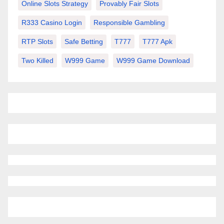
Online Slots Strategy
Provably Fair Slots
R333 Casino Login
Responsible Gambling
RTP Slots
Safe Betting
T777
T777 Apk
Two Killed
W999 Game
W999 Game Download