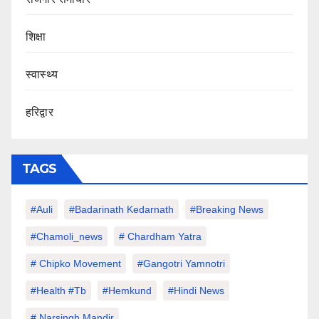
शिक्षा
स्वास्थ्य
हरिद्वार
TAGS
#auli
#Badarinath Kedarnath
#Breaking News
#chamoli_news
# Chardham Yatra
# Chipko Movement
#Gangotri Yamnotri
#Health #tb
#hemkund
#hindi News
# Narsingh Mandir