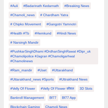
#auli
#Badarinath Kedarnath
#Breaking News
#chamoli_news
# Chardham Yatra
# Chipko Movement
#Gangotri Yamnotri
#Health #tb
#hemkund
#hindi News
# Narsingh Mandir
#PushkarSinghDhami #drdhanSinghRawat #dipr_uk
#chamolipolice #Jagran #chamoligarhwal
#chamolinews
#Ram_mandir
#uset
#uttarakhand
#Uttarakhand_news #sports
#Uttrakhand News
#velly Of Flower
#velly Of Flower कौशल
3D Slots
Bankroll Management
Bf77
Bf77 App
Blockchain Gaming
Chamoli News