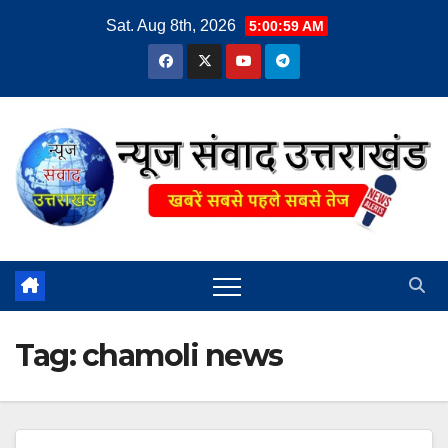
Skip
Sat. Aug 8th, 2026
5:01:01 AM
to
content
Tag:
chamoli news