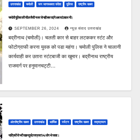
उत्तराखंड
चमोली
जन जागरूकता संदेश
पुलिस
राष्ट्रीय खबर
चमोली पुलिस की चील जैसी नजर से नही बच पाएंगे अब स्टंटबाज भी।
SEPTEMBER 26, 2024
न्यूज़ संवाद उत्तराखंड
बद्रीनाथ (चमोली)। चलती कार से बाहर लटककर स्टंट और
फोटोग्राफी करना युवक को पडा महंगा। चमोली पुलिस ने चालानी
कार्यवाही कर उतारा स्टंटबाजी का खुमार। बद्रीनाथ राष्ट्रीय
राजमार्ग पर हनुमानचट्टी…
अंतर्राष्ट्रीय खबर
उत्तराखंड
धार्मिक
पर्यटन
राष्ट्रीय खबर
रुद्रप्रयाग
यात्रियों से भरी वाहन दुर्घटनाग्रस्त 14 लोग थे सवार।