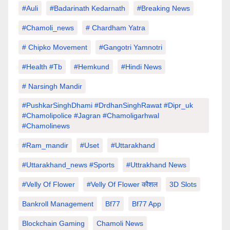
#auli
#Badarinath Kedarnath
#Breaking News
#chamoli_news
# Chardham Yatra
# Chipko Movement
#Gangotri Yamnotri
#Health #tb
#hemkund
#hindi News
# Narsingh Mandir
#PushkarSinghDhami #drdhanSinghRawat #dipr_uk
#chamolipolice #Jagran #chamoligarhwal
#chamolinews
#Ram_mandir
#uset
#uttarakhand
#Uttarakhand_news #sports
#Uttrakhand News
#velly Of Flower
#velly Of Flower कौशल
3D Slots
Bankroll Management
Bf77
Bf77 App
Blockchain Gaming
Chamoli News