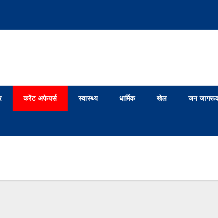
र
करेंट अफेयर्स
स्वास्थ्य
धार्मिक
खेल
जन जागरूक