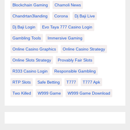
Blockchain Gaming
Chamoli News
Chandrtan3landing
Corona
Dj Baji Live
Dj Baji Login
Evo Taya 777 Casino Login
Gambling Tools
Immersive Gaming
Online Casino Graphics
Online Casino Strategy
Online Slots Strategy
Provably Fair Slots
R333 Casino Login
Responsible Gambling
RTP Slots
Safe Betting
T777
T777 Apk
Two Killed
W999 Game
W999 Game Download