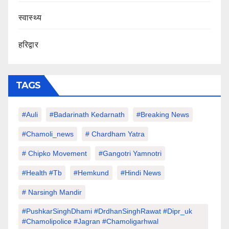
स्वास्थ्य
हरिद्वार
TAGS
#auli
#Badarinath Kedarnath
#Breaking News
#chamoli_news
# Chardham Yatra
# Chipko Movement
#Gangotri Yamnotri
#Health #tb
#hemkund
#hindi News
# Narsingh Mandir
#PushkarSinghDhami #drdhanSinghRawat #dipr_uk
#chamolipolice #Jagran #chamoligarhwal