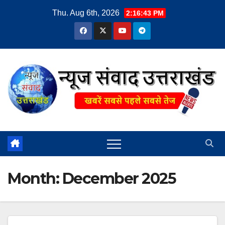
Skip
Thu. Aug 6th, 2026
2:16:44 PM
to
content
Month:
December 2025