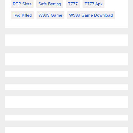
RTP Slots
Safe Betting
T777
T777 Apk
Two Killed
W999 Game
W999 Game Download