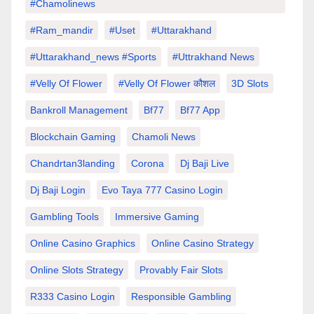
#chamolinews
#Ram_mandir
#uset
#uttarakhand
#Uttarakhand_news #sports
#Uttrakhand News
#velly Of Flower
#velly Of Flower कौशल
3D Slots
Bankroll Management
Bf77
Bf77 App
Blockchain Gaming
Chamoli News
Chandrtan3landing
Corona
Dj Baji Live
Dj Baji Login
Evo Taya 777 Casino Login
Gambling Tools
Immersive Gaming
Online Casino Graphics
Online Casino Strategy
Online Slots Strategy
Provably Fair Slots
R333 Casino Login
Responsible Gambling