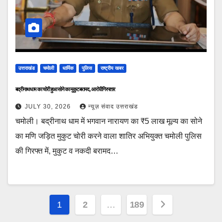
उत्तराखंड
चमोली
धार्मिक
पुलिस
राष्ट्रीय खबर
बद्रीनाथ धाम का चोरी हुआ सोने का मुकुट बरामद, आरोपी गिरफ्तार
JULY 30, 2026
न्यूज़ संवाद उत्तराखंड
चमोली। बद्रीनाथ धाम में भगवान नारायण का ₹5 लाख मूल्य का सोने
का मणि जड़ित मुकुट चोरी करने वाला शातिर अभियुक्त चमोली पुलिस
की गिरफ्त में, मुकुट व नकदी बरामद…
Posts
1
2
…
189