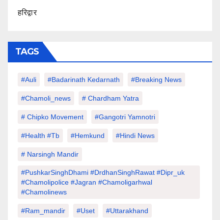
हरिद्वार
TAGS
#auli
#Badarinath Kedarnath
#Breaking News
#chamoli_news
# Chardham Yatra
# Chipko Movement
#Gangotri Yamnotri
#Health #tb
#hemkund
#hindi News
# Narsingh Mandir
#PushkarSinghDhami #drdhanSinghRawat #dipr_uk
#chamolipolice #Jagran #chamoligarhwal
#chamolinews
#Ram_mandir
#uset
#uttarakhand