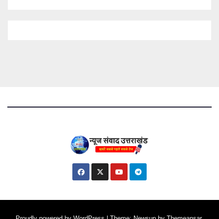
Proudly powered by WordPress
|
Theme: Newsup by
Themeansar
.