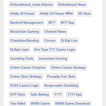
#Uttarakhand_news #sports
#Uttrakhand News
#velly Of Flower
#velly Of Flower कौशल
3D Slots
Bankroll Management
Bf77
Bf77 App
Blockchain Gaming
Chamoli News
Chandrtan3landing
Corona
Dj Baji Live
Dj Baji Login
Evo Taya 777 Casino Login
Gambling Tools
Immersive Gaming
Online Casino Graphics
Online Casino Strategy
Online Slots Strategy
Provably Fair Slots
R333 Casino Login
Responsible Gambling
RTP Slots
Safe Betting
T777
T777 Apk
Two Killed
W999 Game
W999 Game Download