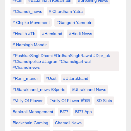
#auli
#Badarinath Kedarnath
#Breaking News
#chamoli_news
# Chardham Yatra
# Chipko Movement
#Gangotri Yamnotri
#Health #tb
#hemkund
#hindi News
# Narsingh Mandir
#PushkarSinghDhami #drdhanSinghRawat #dipr_uk
#chamolipolice #Jagran #chamoligarhwal
#chamolinews
#Ram_mandir
#uset
#uttarakhand
#Uttarakhand_news #sports
#Uttrakhand News
#velly Of Flower
#velly Of Flower कौशल
3D Slots
Bankroll Management
Bf77
Bf77 App
Blockchain Gaming
Chamoli News