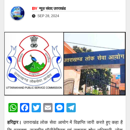
BY
न्यूज़ संवाद उत्तराखंड
SEP 28, 2024
W
F
T
E
M
T
h
a
wi
m
e
el
हरिद्वार।
उत्तराखंड लोक सेवा आयोग में विज्ञप्ति जारी करते हुए कहा है
at
c
tt
ail
ss
e