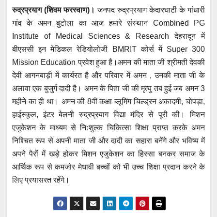
h
a
wi
m
e
el
रुद्रप्रयाग (शिवम फरस्वाण)।
जनपद रुद्रप्रयाग केदारघाटी के गांधारी
at
c
tt
ail
ss
e
गांव के अमन बुटोला का आज हमारे संस्थान Combined PG
s
e
er
e
gr
Institute of Medical Sciences & Research देहरादून में
A
b
n
a
बीएससी इन मेडिकल रेडियोलोजी BMRIT कोर्स में Super 300
p
o
g
m
Mission Education प्रवेश हुआ है।अमन की माता जी श्रीमती देवकी
p
o
er
देवी आगनबाड़ी में कार्यरत है और परिवार में अमन , उनकी माता जी के
अलावा एक बुजुर्ग दादी है। अमन के पिता जी की मृत्यु तब हुई जब अमन 3
k
महीने का ही था। अमन की 8वीं कक्षा ब्लूमिंग चिल्ड्रन अकादमी, चोपड़ा,
हाईस्कूल, इंटर बेलनी रुद्रप्रयाग विद्या मंदिर से पूरी की। मिशन
एजुकेशन के माध्यम से निःशुल्क चिकित्सा शिक्षा प्राप्त करके अमन
निश्चित रूप से अपनी माता जी और दादी का सहारा बनेंगे और भविष्य में
अपने पैरों में खड़े होकर मिशन एजुकेशन का हिस्सा बनकर समाज के
आर्थिक रूप से कमजोर मेधावी बच्चों को भी उच्च शिक्षा प्रदान करने के
लिए प्रयासरत रहेंगे।