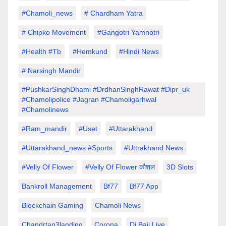
#chamoli_news
# Chardham Yatra
# Chipko Movement
#Gangotri Yamnotri
#Health #tb
#hemkund
#hindi News
# Narsingh Mandir
#PushkarSinghDhami #drdhanSinghRawat #dipr_uk
#chamolipolice #Jagran #chamoligarhwal
#chamolinews
#Ram_mandir
#uset
#uttarakhand
#Uttarakhand_news #sports
#Uttrakhand News
#velly Of Flower
#velly Of Flower कौशल
3D Slots
Bankroll Management
Bf77
Bf77 App
Blockchain Gaming
Chamoli News
Chandrtan3landing
Corona
Dj Baji Live