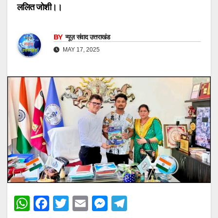
ललित जोशी।।
BY
न्यूज़ संवाद उत्तराखंड
MAY 17, 2025
W
F
T
E
M
T