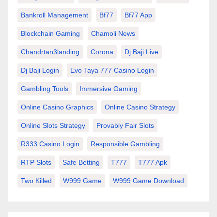
Bankroll Management
Bf77
Bf77 App
Blockchain Gaming
Chamoli News
Chandrtan3landing
Corona
Dj Baji Live
Dj Baji Login
Evo Taya 777 Casino Login
Gambling Tools
Immersive Gaming
Online Casino Graphics
Online Casino Strategy
Online Slots Strategy
Provably Fair Slots
R333 Casino Login
Responsible Gambling
RTP Slots
Safe Betting
T777
T777 Apk
Two Killed
W999 Game
W999 Game Download