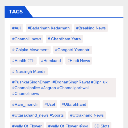
TAGS
#auli
#Badarinath Kedarnath
#Breaking News
#chamoli_news
# Chardham Yatra
# Chipko Movement
#Gangotri Yamnotri
#Health #tb
#hemkund
#hindi News
# Narsingh Mandir
#PushkarSinghDhami #drdhanSinghRawat #dipr_uk
#chamolipolice #Jagran #chamoligarhwal
#chamolinews
#Ram_mandir
#uset
#uttarakhand
#Uttarakhand_news #sports
#Uttrakhand News
#velly Of Flower
#velly Of Flower कौशल
3D Slots