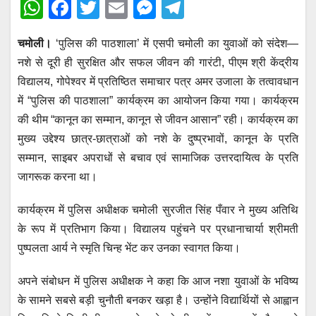
W
F
T
E
M
T
h
a
wi
m
e
el
चमोली।
‘पुलिस की पाठशाला’ में एसपी चमोली का युवाओं को संदेश—
at
c
tt
ail
ss
e
नशे से दूरी ही सुरक्षित और सफल जीवन की गारंटी, पीएम श्री केंद्रीय
s
e
er
e
gr
विद्यालय, गोपेश्वर में प्रतिष्ठित समाचार पत्र अमर उजाला के तत्वावधान
A
b
n
a
में “पुलिस की पाठशाला” कार्यक्रम का आयोजन किया गया। कार्यक्रम
p
o
g
m
की थीम “कानून का सम्मान, कानून से जीवन आसान” रही। कार्यक्रम का
p
o
er
मुख्य उद्देश्य छात्र-छात्राओं को नशे के दुष्प्रभावों, कानून के प्रति
सम्मान, साइबर अपराधों से बचाव एवं सामाजिक उत्तरदायित्व के प्रति
k
जागरूक करना था।
कार्यक्रम में पुलिस अधीक्षक चमोली सुरजीत सिंह पँवार ने मुख्य अतिथि
के रूप में प्रतिभाग किया। विद्यालय पहुंचने पर प्रधानाचार्या श्रीमती
पुष्पलता आर्य ने स्मृति चिन्ह भेंट कर उनका स्वागत किया।
अपने संबोधन में पुलिस अधीक्षक ने कहा कि आज नशा युवाओं के भविष्य
के सामने सबसे बड़ी चुनौती बनकर खड़ा है। उन्होंने विद्यार्थियों से आह्वान