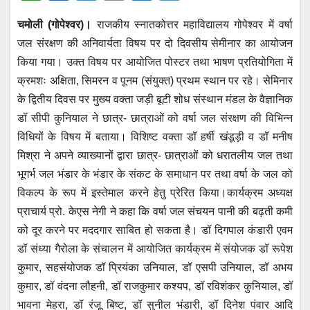
h
a
wi
m
e
el
चमोली (गोपेश्वर)।
राजकीय स्नातकोत्तर महाविद्यालय गोपेश्वर में वर्षा
at
c
tt
ail
ss
e
जल संरक्षण की अनिवार्यता विषय पर दो दिवसीय सेमीनार का आयोजन
s
e
er
e
gr
किया गया। उक्त विषय पर आयोजित पोस्टर तथा भाषण प्रतियोगिता में
A
b
n
a
क्रमशः अक्षिता, सिमरन व पूनम (संयुक्त) प्रथम स्थान पर रहे। सेमिनार
p
o
g
m
के द्वितीय दिवस पर मुख्य वक्ता जड़ी बूटी शोध संस्थान मंडल के वैज्ञानिक
p
o
er
डॉ सीपी कुनियाल ने छात्र- छात्राओं को वर्षा जल संरक्षण की विभिन्न
विधियों के विषय में बताया। विशिष्ट वक्ता डॉ हर्षी खंडूड़ी व डॉ मनीष
k
मिश्रा ने अपने व्याख्यानों द्वारा छात्र- छात्राओं को धरातलीय जल तथा
भूगर्भ जल भंडार के भंडार के संकट के समाधान पर तथा वर्षा के जल को
विकल्प के रूप में इस्तेमाल करने हेतु प्रेरित किया।कार्यक्रम अध्यक्ष
प्राचार्य प्रो. केएस नेगी ने कहा कि वर्षा जल संचयन पानी की बढ़ती कमी
को दूर करने पर मददगार साबित हो सकता है। डॉ दिगपाल कंडारी एवम
डॉ संध्या गैरोला के संचालन में आयोजित कार्यक्रम में संयोजक डॉ रूपेश
कुमार, सहसंयोजक डॉ प्रियंका उनियाल, डॉ एसपी उनियाल, डॉ अभय
कुमार, डॉ वंदना लौहनी, डॉ राजकुमार कश्यप, डॉ रविशंकर कुनियाल, डॉ
भावना मेहरा, डॉ रंजू बिष्ट, डॉ सुनील भंडारी, डॉ दिनेश पंवार आदि