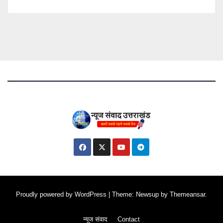
Proudly powered by WordPress
|
Theme: Newsup by
Themeansar
.
न्यूज संवाद
Contact