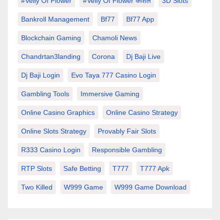
#velly Of Flower
#velly Of Flower कौशल
3D Slots
Bankroll Management
Bf77
Bf77 App
Blockchain Gaming
Chamoli News
Chandrtan3landing
Corona
Dj Baji Live
Dj Baji Login
Evo Taya 777 Casino Login
Gambling Tools
Immersive Gaming
Online Casino Graphics
Online Casino Strategy
Online Slots Strategy
Provably Fair Slots
R333 Casino Login
Responsible Gambling
RTP Slots
Safe Betting
T777
T777 Apk
Two Killed
W999 Game
W999 Game Download