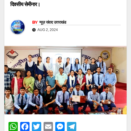
दिवसीय सेमीनार।
BY
न्यूज़ संवाद उत्तराखंड
AUG 2, 2024
W
F
T
E
M
T