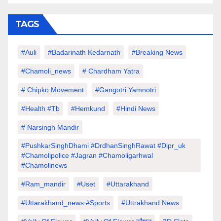
TAGS
#auli
#Badarinath Kedarnath
#Breaking News
#chamoli_news
# Chardham Yatra
# Chipko Movement
#Gangotri Yamnotri
#Health #tb
#hemkund
#hindi News
# Narsingh Mandir
#PushkarSinghDhami #drdhanSinghRawat #dipr_uk
#chamolipolice #Jagran #chamoligarhwal
#chamolinews
#Ram_mandir
#uset
#uttarakhand
#Uttarakhand_news #sports
#Uttrakhand News