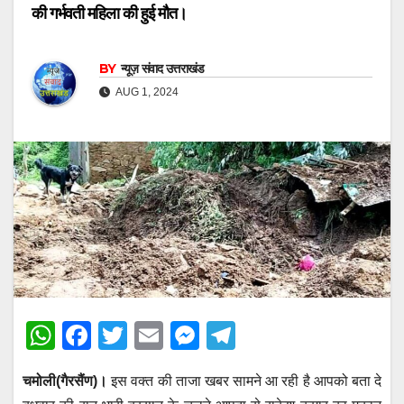
की गर्भवती महिला की हुई मौत।
BY
न्यूज़ संवाद उत्तराखंड
AUG 1, 2024
W
F
T
E
M
T
h
a
wi
m
e
el
चमोली(गैरसैंण)।
इस वक्त की ताजा खबर सामने आ रही है आपको बता दे
at
c
tt
ail
ss
e