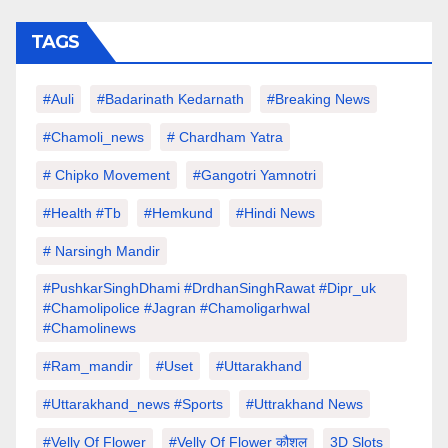
TAGS
#auli
#Badarinath Kedarnath
#Breaking News
#chamoli_news
# Chardham Yatra
# Chipko Movement
#Gangotri Yamnotri
#Health #tb
#hemkund
#hindi News
# Narsingh Mandir
#PushkarSinghDhami #drdhanSinghRawat #dipr_uk
#chamolipolice #Jagran #chamoligarhwal
#chamolinews
#Ram_mandir
#uset
#uttarakhand
#Uttarakhand_news #sports
#Uttrakhand News
#velly Of Flower
#velly Of Flower कौशल
3D Slots