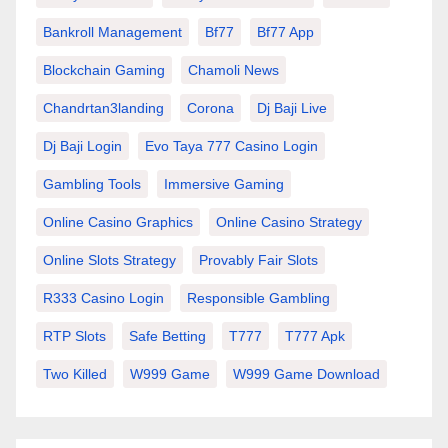
Bankroll Management
Bf77
Bf77 App
Blockchain Gaming
Chamoli News
Chandrtan3landing
Corona
Dj Baji Live
Dj Baji Login
Evo Taya 777 Casino Login
Gambling Tools
Immersive Gaming
Online Casino Graphics
Online Casino Strategy
Online Slots Strategy
Provably Fair Slots
R333 Casino Login
Responsible Gambling
RTP Slots
Safe Betting
T777
T777 Apk
Two Killed
W999 Game
W999 Game Download