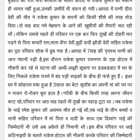
बुधवार की रात भारी बरसात के चलते आपदा से राकेश कुमार का मकान
s
e
er
e
gr
ही ध्वस्त नहीं हुआ,उनकी उम्मीदें भी दफन हो गयी।आपदा में पत्नी दीपा
A
b
n
a
देवी की मौत ने राकेश कुमार के सपनों को किसी शीशे की तरह तोड
p
o
g
m
दिया।दो माह बाद नये मेहमान के आने की खुशीयों की तैयारी चल रही
p
o
er
थी।लेकिन उससे पहले ही परिवार पर एक बार फिर दुखों की दोहरी मार
पड़ने से पिता चन्दरी राम,माता वीरा देवी,बुढी दादी झौडी देवी सहित राकेश
k
का पूरा परिवार शोक में डुब गया है।आपदा में 7माह की गृभस्थ पत्नी को
जान गंवानी पड़ी है,इस दौरान राकेश कुमार रामनगर के एक होटल में
नौकरी कर रहे थे घटना की आधी-अधूरी सूचना पर हडबडाहट में घर के
लिए निकले राकेश रास्ते में बंद पड़ी सड़कों के बीच ही फंसे हुए हैं। इधर
घर में कोहराम मचा हुआ है 3साल का बेटा सूर्यांश का अपनी मां को घर पर
न पाकर रो-रोकर बुरा हाल है।गरीबी के बीच किसी तरह अपना जीवन
काट रहे,परिवार पर आठ माह पहले भी दुखों का पहाड़ टूटा था।जब राकेश
के भाई रमेश कुमार की असमय मौत हो गई थी,तब भाई के तीन बच्चों व
भाभी सहित परिवार में मां पिता व दादी के साथ एक दिव्यांग भाई की
जिम्मेदारी भी उसे अब अकेले ही निभानी थी।इस बीच परिवार पर आई
कठिनाइयों के चलते राकेश होटल की नौकरी करके परिवार की जिम्मेदारी