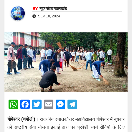
BY
न्यूज़ संवाद उत्तराखंड
SEP 18, 2024
W
F
T
E
M
T
h
a
wi
m
e
el
गोपेश्वर (चमोली)।
राजकीय स्नातकोत्तर महाविद्यालय गोपेश्वर में बुधवार
at
c
tt
ail
ss
e
को राष्ट्रीय सेवा योजना इकाई द्वारा नव प्रवेशी स्वयं सेवियों के लिए