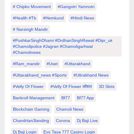
# Chipko Movement
#Gangotri Yamnotri
#Health #tb
#hemkund
#hindi News
# Narsingh Mandir
#PushkarSinghDhami #drdhanSinghRawat #dipr_uk
#chamolipolice #Jagran #chamoligarhwal
#chamolinews
#Ram_mandir
#uset
#uttarakhand
#Uttarakhand_news #sports
#Uttrakhand News
#velly Of Flower
#velly Of Flower कौशल
3D Slots
Bankroll Management
Bf77
Bf77 App
Blockchain Gaming
Chamoli News
Chandrtan3landing
Corona
Dj Baji Live
Dj Baji Login
Evo Taya 777 Casino Login