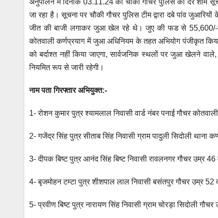
A
b
n
a
अनुपालन में दिनांक 03.11.24 को चौकी गौचर पुलिस को देर शाम सूचना 
p
o
g
m
जा रहा है। सूचना पर चौकी गौचर पुलिस टीम द्वारा दबे पांव जुआरियों 
p
o
er
जीत की बाजी लगाकर जुआ खेल रहे थे। जुए की फड से 55,600/-रू0
कोतवाली कर्णप्रयाग में जुआ अधिनियम के तहत अभियोग पंजीकृत किया 
k
को बर्दाश्त नहीं किया जाएगा, सार्वजनिक स्थलों पर जुआ खेलने वाले, स
नियमित रूप से जारी रहेगी।
नाम पता गिरफ्तार अभियुक्त:-
1- रोशन कुमार पुत्र श्यामलाल निवासी वार्ड नंबर पनाई गौचर कोतवाली 
2- गजेंद्र सिंह पुत्र सीताब सिंह निवासी ग्राम पादुली सिदोली थाना कर
3- दीपक बिष्ट पुत्र आनंद सिंह बिष्ट निवासी रावलनगर गौचर उम्र 46 
4- बृजमोहन टम्टा पुत्र शीशपाल लाल निवासी बसंतपुर गौचर उम्र 52 व
5- प्रवीण बिष्ट पुत्र नारायण सिंह निवासी ग्राम चोरड़ा सिदोली गौचर 