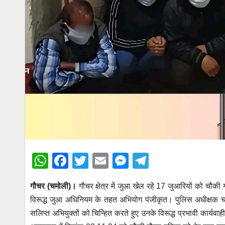
W
F
T
E
M
T
h
a
wi
m
e
el
गौचर (चमोली)।
गौचर क्षेत्र में जुआ खेल रहे 17 जुआरियों को चौकी
at
c
tt
ail
ss
e
विरूद्ध जुआ अधिनियम के तहत अभियोग पंजीकृत। पुलिस अधीक्षक चमोली
s
e
er
e
gr
सलिप्त अभियुक्तों को चिन्हित करते हुए उनके विरूद्ध प्रभावी कार्यव