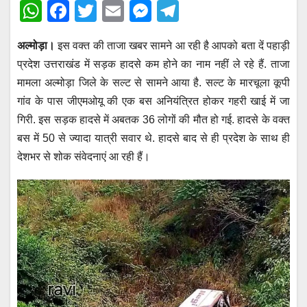
W
F
T
E
M
T
h
a
wi
m
e
el
अल्मोड़ा।
इस वक्त की ताजा खबर सामने आ रही है आपको बता दें पहाड़ी
at
c
tt
ail
ss
e
प्रदेश उत्तराखंड में सड़क हादसे कम होने का नाम नहीं ले रहे हैं. ताजा
s
e
er
e
gr
मामला अल्मोड़ा जिले के सल्ट से सामने आया है. सल्ट के मारचूला कूपी
A
b
n
a
गांव के पास जीएमओयू की एक बस अनियंत्रित होकर गहरी खाई में जा
p
o
g
m
गिरी. इस सड़क हादसे में अबतक 36 लोगों की मौत हो गई. हादसे के वक्त
p
o
er
बस में 50 से ज्यादा यात्री सवार थे. हादसे बाद से ही प्रदेश के साथ ही
देशभर से शोक संवेदनाएं आ रही हैं।
k