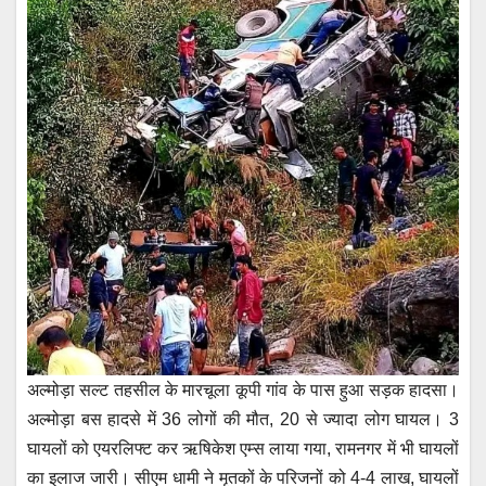
अल्मोड़ा सल्ट तहसील के मारचूला कूपी गांव के पास हुआ सड़क हादसा।
अल्मोड़ा बस हादसे में 36 लोगों की मौत, 20 से ज्यादा लोग घायल। 3
घायलों को एयरलिफ्ट कर ऋषिकेश एम्स लाया गया, रामनगर में भी घायलों
का इलाज जारी। सीएम धामी ने मृतकों के परिजनों को 4-4 लाख, घायलों