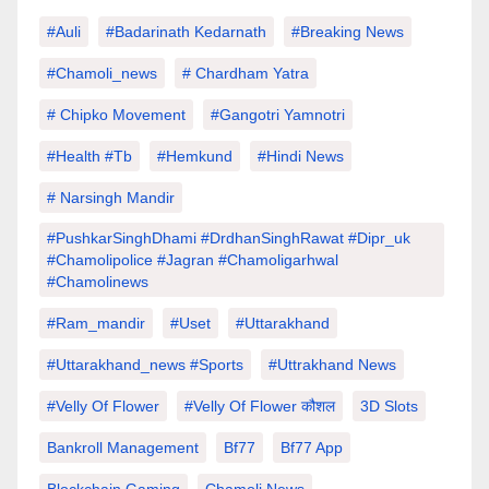
#auli
#Badarinath Kedarnath
#Breaking News
#chamoli_news
# Chardham Yatra
# Chipko Movement
#Gangotri Yamnotri
#Health #tb
#hemkund
#hindi News
# Narsingh Mandir
#PushkarSinghDhami #drdhanSinghRawat #dipr_uk
#chamolipolice #Jagran #chamoligarhwal
#chamolinews
#Ram_mandir
#uset
#uttarakhand
#Uttarakhand_news #sports
#Uttrakhand News
#velly Of Flower
#velly Of Flower कौशल
3D Slots
Bankroll Management
Bf77
Bf77 App
Blockchain Gaming
Chamoli News