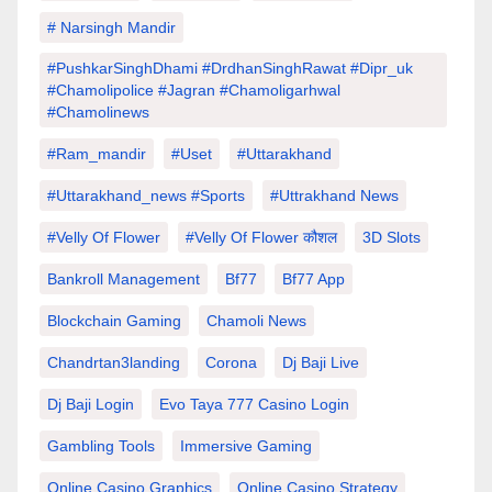
# Narsingh Mandir
#PushkarSinghDhami #drdhanSinghRawat #dipr_uk
#chamolipolice #Jagran #chamoligarhwal
#chamolinews
#Ram_mandir
#uset
#uttarakhand
#Uttarakhand_news #sports
#Uttrakhand News
#velly Of Flower
#velly Of Flower कौशल
3D Slots
Bankroll Management
Bf77
Bf77 App
Blockchain Gaming
Chamoli News
Chandrtan3landing
Corona
Dj Baji Live
Dj Baji Login
Evo Taya 777 Casino Login
Gambling Tools
Immersive Gaming
Online Casino Graphics
Online Casino Strategy