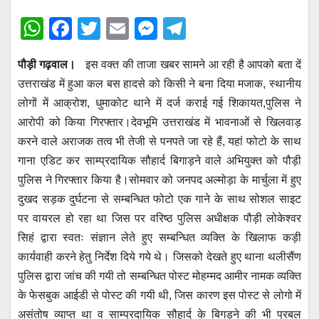
W
F
T
E
M
T
h
a
wi
m
e
el
पौड़ी गढ़वाल।
इस वक्त की ताजा खबर सामने आ रही है आपको बता दें
at
c
tt
ail
ss
e
उत्तराखंड में हुआ कल बस हादसे को किसी ने बना दिया मजाक, स्थानीय
s
e
er
e
gr
लोगों में आक्रोश, धुमाकोट थाने में दर्ज कराई गई शिकायत,पुलिस ने
A
b
n
a
आरोपी को किया गिरफ्तार।देवभूमि उत्तराखंड में भावनाओं से खिलवाड़
p
o
g
m
करने वाले अराजक तत्व भी तेजी से पनपते जा रहे हैं, यहां फोटो के साथ
p
o
er
गाना एडिट कर साम्प्रदायिक सौहार्द बिगाड़ने वाले अभियुक्त को पौड़ी
पुलिस ने गिरफ्तार किया है।सोमवार को जनपद अल्मोड़ा के मार्चुला में हुए
k
दुखद सड़क दुर्घटना से सम्बन्धित फोटो एक गाने के साथ सोशल साइट
पर वायरल हो रहा था जिस पर वरिष्ठ पुलिस अधीक्षक पौड़ी लोकेश्वर
सिहं द्वारा स्वतः संज्ञान लेते हुए सम्बन्धित व्यक्ति के खिलाफ कड़ी
कार्यवाही करने हेतु निर्देश दिये गये थे। जिसको देखते हुए थाना थलीसैंण
पुलिस द्वारा जांच की गयी तो सम्बन्धित पोस्ट मोहम्मद आमीर नामक व्यक्ति
के फेसबुक आईडी से पोस्ट की गयी थी, जिस कारण इस पोस्ट से लोगो में
असंतोष व्याप्त था व साम्प्रदायिक सौहार्द के बिगड़ने की भी प्रबल