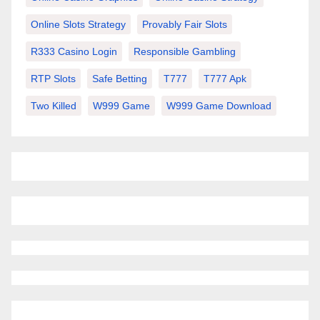
Online Slots Strategy
Provably Fair Slots
R333 Casino Login
Responsible Gambling
RTP Slots
Safe Betting
T777
T777 Apk
Two Killed
W999 Game
W999 Game Download