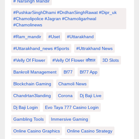
# Narsingh Mandir
#PushkarSinghDhami #drdhanSinghRawat #dipr_uk
#chamolipolice #Jagran #chamoligarhwal
#chamolinews
#Ram_mandir
#uset
#uttarakhand
#Uttarakhand_news #sports
#Uttrakhand News
#velly Of Flower
#velly Of Flower कौशल
3D Slots
Bankroll Management
Bf77
Bf77 App
Blockchain Gaming
Chamoli News
Chandrtan3landing
Corona
Dj Baji Live
Dj Baji Login
Evo Taya 777 Casino Login
Gambling Tools
Immersive Gaming
Online Casino Graphics
Online Casino Strategy