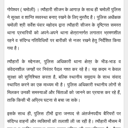
h
a
wi
m
e
el
गोपेश्वर ( चमोली) । त्यौहारी सीजन के आगाज़ के साथ ही चमोली पुलिस
at
c
tt
ail
ss
e
ने सुरक्षा व शान्ति व्यवस्था बनाए रखने के लिए मुस्तैद है। पुलिस अधीक्षक
s
e
er
e
gr
चमोली श्री सर्वेश पंवार महोदय द्वारा त्यौहारी सीजन के दृष्टिगत समस्त
A
b
n
a
थाना प्रभारियों को अपने-अपने थाना क्षेत्रान्तर्गत लगातार भ्रमणशील
p
o
g
m
रहने व संदिग्ध गतिविधियों पर बारीकी से नजर रखने हेतु निर्देशित किया
p
o
er
गया है।
k
त्यौहारों के मद्देनजर, पुलिस अधिकारी थाना क्षेत्र के भीड-भाड व
संवेदनशील जगहों पर निरंतर पैदल गश्त कर रहे है। यह कदम न केवल
सुरक्षा को सुनिश्चित करता है, बल्कि स्थानीय समुदाय के साथ संवाद
स्थापित करने का एक माध्यम भी है। पुलिस अधिकारी स्थानीय लोगों से
मिलकर उनकी समस्याओं और चिंताओं को जानने का प्रयास कर रहे हैं,
ताकि किसी भी अप्रिय घटना से बचा जा सके।
इसके साथ ही, पुलिस टीमों द्वारा जनपद से अंतर्जनपदीय बैरियरों पर
संदिग्ध वाहनों और व्यक्तियों की तलाशी ली जा रही है। त्यौहारी मौसम में