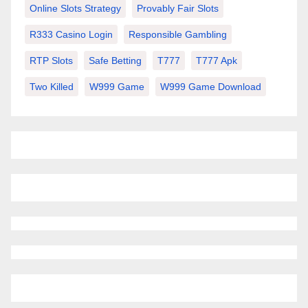
Online Slots Strategy
Provably Fair Slots
R333 Casino Login
Responsible Gambling
RTP Slots
Safe Betting
T777
T777 Apk
Two Killed
W999 Game
W999 Game Download