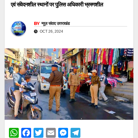
एवं संवेदनशील स्थानों पर पुलिस अधिकारी भ्रमणशील
BY
न्यूज़ संवाद उत्तराखंड
OCT 26, 2024
W
F
T
E
M
T