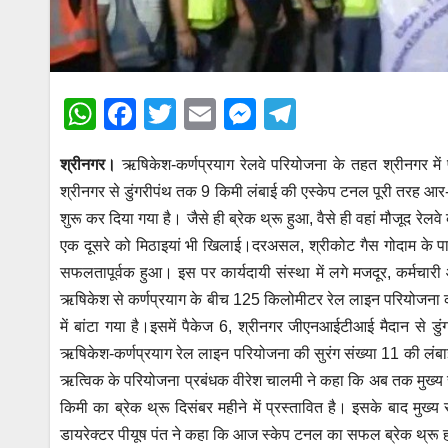
W
F
T
E
M
T
h
a
wi
m
e
el
श्रीनगर।
ऋषिकेश-कर्णप्रयाग रेलवे परियोजना के तहत श्रीनगर मे
at
c
tt
ail
ss
e
श्रीनगर से डुंगरीपंथ तक 9 किमी लंबाई की एस्केप टनल पूरी तरह आर-
s
e
er
e
gr
शुरू कर दिया गया है। जैसे ही ब्रेक थ्रू हुआ, वैसे ही वहां मौजूद रेलवे
A
b
n
a
एक दूसरे को मिठाइयां भी खिलाई।दरअसल, श्रीकोट गैस गोदाम के पास
p
o
g
m
सफलतापूर्वक हुआ। इस पर कार्यदायी संस्था में लगे मजदूर, कर्मचार
p
o
er
ऋषिकेश से कर्णप्रयाग के बीच 125 किलोमीटर रेल लाइन परियोजना का 
में बांटा गया है।इसमें पैकेज 6, श्रीनगर जीएनआईटीआई मैदान से डु
k
ऋषिकेश-कर्णप्रयाग रेल लाइन परियोजना की सुरंग संख्या 11 की लंबाई 9
ऋत्विक के परियोजना प्रबंधक वीरेश चालमी ने कहा कि अब तक मुख्य स
किमी का ब्रेक थ्रू दिसंबर महीने में प्रस्तावित है। इसके बाद मुख
डायरेक्टर पीयूष पंत ने कहा कि आज स्केप टनल का सफल ब्रेक थ्रू हो