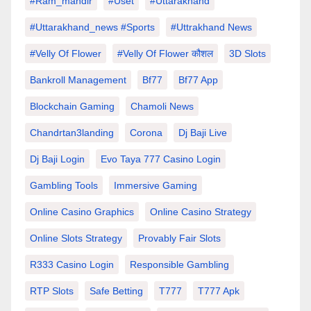
#Ram_mandir
#uset
#uttarakhand
#Uttarakhand_news #sports
#Uttrakhand News
#velly Of Flower
#velly Of Flower कौशल
3D Slots
Bankroll Management
Bf77
Bf77 App
Blockchain Gaming
Chamoli News
Chandrtan3landing
Corona
Dj Baji Live
Dj Baji Login
Evo Taya 777 Casino Login
Gambling Tools
Immersive Gaming
Online Casino Graphics
Online Casino Strategy
Online Slots Strategy
Provably Fair Slots
R333 Casino Login
Responsible Gambling
RTP Slots
Safe Betting
T777
T777 Apk