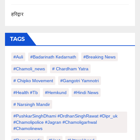
हरिद्वार
TAGS
#auli
#Badarinath Kedarnath
#Breaking News
#chamoli_news
# Chardham Yatra
# Chipko Movement
#Gangotri Yamnotri
#Health #tb
#hemkund
#hindi News
# Narsingh Mandir
#PushkarSinghDhami #drdhanSinghRawat #dipr_uk
#chamolipolice #Jagran #chamoligarhwal
#chamolinews