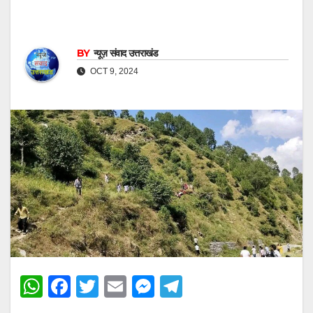
BY
न्यूज़ संवाद उत्तराखंड
OCT 9, 2024
W
F
T
E
M
T
h
a
wi
m
e
el