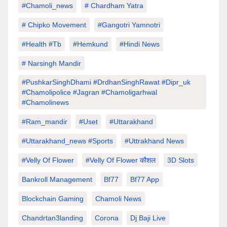
#chamoli_news
# Chardham Yatra
# Chipko Movement
#Gangotri Yamnotri
#Health #tb
#hemkund
#hindi News
# Narsingh Mandir
#PushkarSinghDhami #drdhanSinghRawat #dipr_uk
#chamolipolice #Jagran #chamoligarhwal
#chamolinews
#Ram_mandir
#uset
#uttarakhand
#Uttarakhand_news #sports
#Uttrakhand News
#velly Of Flower
#velly Of Flower कौशल
3D Slots
Bankroll Management
Bf77
Bf77 App
Blockchain Gaming
Chamoli News
Chandrtan3landing
Corona
Dj Baji Live