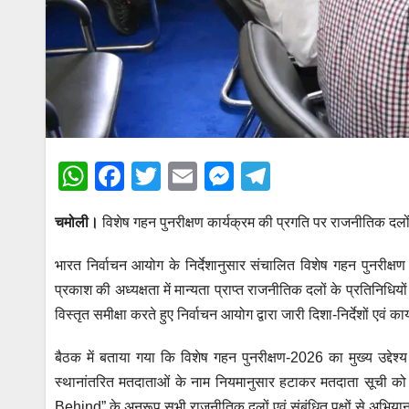
W
F
T
E
M
T
h
a
wi
m
e
el
चमोली।
विशेष गहन पुनरीक्षण कार्यक्रम की प्रगति पर राजनीतिक दल
at
c
tt
ail
ss
e
s
e
er
e
gr
भारत निर्वाचन आयोग के निर्देशानुसार संचालित विशेष गहन पुनरीक्ष
A
b
n
a
प्रकाश की अध्यक्षता में मान्यता प्राप्त राजनीतिक दलों के प्रतिनिध
p
o
g
m
विस्तृत समीक्षा करते हुए निर्वाचन आयोग द्वारा जारी दिशा-निर्देशों ए
p
o
er
बैठक में बताया गया कि विशेष गहन पुनरीक्षण-2026 का मुख्य उद्देश्
k
स्थानांतरित मतदाताओं के नाम नियमानुसार हटाकर मतदाता सूची को
Behind” के अनुरूप सभी राजनीतिक दलों एवं संबंधित पक्षों से अभिया