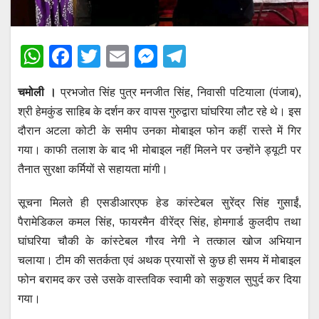
W
F
T
E
M
T
h
a
wi
m
e
el
चमोली ।
प्रभजोत सिंह पुत्र मनजीत सिंह, निवासी पटियाला (पंजाब),
at
c
tt
ail
ss
e
श्री हेमकुंड साहिब के दर्शन कर वापस गुरुद्वारा घांघरिया लौट रहे थे। इस
s
e
er
e
gr
दौरान अटला कोटी के समीप उनका मोबाइल फोन कहीं रास्ते में गिर
A
b
n
a
गया। काफी तलाश के बाद भी मोबाइल नहीं मिलने पर उन्होंने ड्यूटी पर
p
o
g
m
तैनात सुरक्षा कर्मियों से सहायता मांगी।
p
o
er
सूचना मिलते ही एसडीआरएफ हेड कांस्टेबल सुरेंद्र सिंह गुसाईं,
k
पैरामेडिकल कमल सिंह, फायरमैन वीरेंद्र सिंह, होमगार्ड कुलदीप तथा
घांघरिया चौकी के कांस्टेबल गौरव नेगी ने तत्काल खोज अभियान
चलाया। टीम की सतर्कता एवं अथक प्रयासों से कुछ ही समय में मोबाइल
फोन बरामद कर उसे उसके वास्तविक स्वामी को सकुशल सुपुर्द कर दिया
गया।