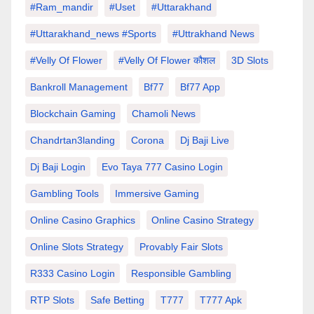
#Ram_mandir
#uset
#uttarakhand
#Uttarakhand_news #sports
#Uttrakhand News
#velly Of Flower
#velly Of Flower कौशल
3D Slots
Bankroll Management
Bf77
Bf77 App
Blockchain Gaming
Chamoli News
Chandrtan3landing
Corona
Dj Baji Live
Dj Baji Login
Evo Taya 777 Casino Login
Gambling Tools
Immersive Gaming
Online Casino Graphics
Online Casino Strategy
Online Slots Strategy
Provably Fair Slots
R333 Casino Login
Responsible Gambling
RTP Slots
Safe Betting
T777
T777 Apk