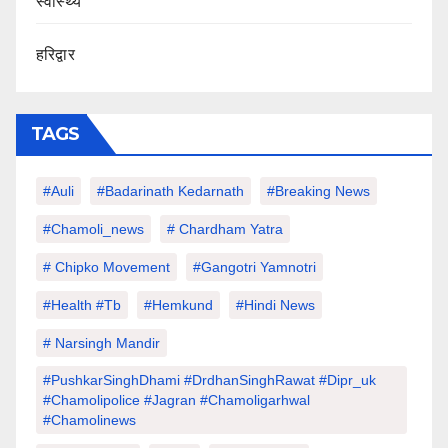
स्वास्थ्य
हरिद्वार
TAGS
#auli
#Badarinath Kedarnath
#Breaking News
#chamoli_news
# Chardham Yatra
# Chipko Movement
#Gangotri Yamnotri
#Health #tb
#hemkund
#hindi News
# Narsingh Mandir
#PushkarSinghDhami #drdhanSinghRawat #dipr_uk
#chamolipolice #Jagran #chamoligarhwal
#chamolinews