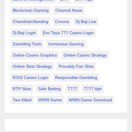
Blockchain Gaming
Chamoli News
Chandrtan3landing
Corona
Dj Baji Live
Dj Baji Login
Evo Taya 777 Casino Login
Gambling Tools
Immersive Gaming
Online Casino Graphics
Online Casino Strategy
Online Slots Strategy
Provably Fair Slots
R333 Casino Login
Responsible Gambling
RTP Slots
Safe Betting
T777
T777 Apk
Two Killed
W999 Game
W999 Game Download