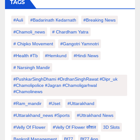
TAGS
#auli
#Badarinath Kedarnath
#Breaking News
#chamoli_news
# Chardham Yatra
# Chipko Movement
#Gangotri Yamnotri
#Health #tb
#hemkund
#hindi News
# Narsingh Mandir
#PushkarSinghDhami #drdhanSinghRawat #dipr_uk
#chamolipolice #Jagran #chamoligarhwal
#chamolinews
#Ram_mandir
#uset
#uttarakhand
#Uttarakhand_news #sports
#Uttrakhand News
#velly Of Flower
#velly Of Flower कौशल
3D Slots
Bankroll Management
Bf77
Bf77 App