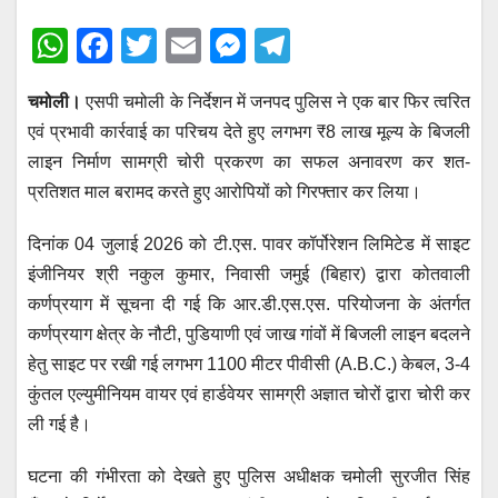
W
F
T
E
M
T
h
a
wi
m
e
el
चमोली।
एसपी चमोली के निर्देशन में जनपद पुलिस ने एक बार फिर त्वरित
at
c
tt
ail
ss
e
एवं प्रभावी कार्रवाई का परिचय देते हुए लगभग ₹8 लाख मूल्य के बिजली
s
e
er
e
gr
लाइन निर्माण सामग्री चोरी प्रकरण का सफल अनावरण कर शत-
A
b
n
a
प्रतिशत माल बरामद करते हुए आरोपियों को गिरफ्तार कर लिया।
p
o
g
m
दिनांक 04 जुलाई 2026 को टी.एस. पावर कॉर्पोरेशन लिमिटेड में साइट
p
o
er
इंजीनियर श्री नकुल कुमार, निवासी जमुई (बिहार) द्वारा कोतवाली
k
कर्णप्रयाग में सूचना दी गई कि आर.डी.एस.एस. परियोजना के अंतर्गत
कर्णप्रयाग क्षेत्र के नौटी, पुडियाणी एवं जाख गांवों में बिजली लाइन बदलने
हेतु साइट पर रखी गई लगभग 1100 मीटर पीवीसी (A.B.C.) केबल, 3-4
कुंतल एल्युमीनियम वायर एवं हार्डवेयर सामग्री अज्ञात चोरों द्वारा चोरी कर
ली गई है।
घटना की गंभीरता को देखते हुए पुलिस अधीक्षक चमोली सुरजीत सिंह