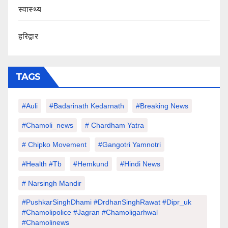
स्वास्थ्य
हरिद्वार
TAGS
#auli
#Badarinath Kedarnath
#Breaking News
#chamoli_news
# Chardham Yatra
# Chipko Movement
#Gangotri Yamnotri
#Health #tb
#hemkund
#hindi News
# Narsingh Mandir
#PushkarSinghDhami #drdhanSinghRawat #dipr_uk
#chamolipolice #Jagran #chamoligarhwal
#chamolinews