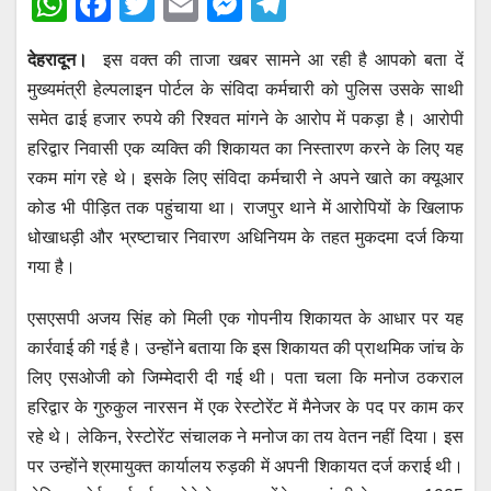
W
F
T
E
M
T
h
a
wi
m
e
el
देहरादून।
इस वक्त की ताजा खबर सामने आ रही है आपको बता दें
at
c
tt
ail
ss
e
मुख्यमंत्री हेल्पलाइन पोर्टल के संविदा कर्मचारी को पुलिस उसके साथी
s
e
er
e
gr
समेत ढाई हजार रुपये की रिश्वत मांगने के आरोप में पकड़ा है। आरोपी
A
b
n
a
हरिद्वार निवासी एक व्यक्ति की शिकायत का निस्तारण करने के लिए यह
p
o
g
m
रकम मांग रहे थे। इसके लिए संविदा कर्मचारी ने अपने खाते का क्यूआर
p
o
er
कोड भी पीड़ित तक पहुंचाया था। राजपुर थाने में आरोपियों के खिलाफ
धोखाधड़ी और भ्रष्टाचार निवारण अधिनियम के तहत मुकदमा दर्ज किया
k
गया है।
एसएसपी अजय सिंह को मिली एक गोपनीय शिकायत के आधार पर यह
कार्रवाई की गई है। उन्होंने बताया कि इस शिकायत की प्राथमिक जांच के
लिए एसओजी को जिम्मेदारी दी गई थी। पता चला कि मनोज ठकराल
हरिद्वार के गुरुकुल नारसन में एक रेस्टोरेंट में मैनेजर के पद पर काम कर
रहे थे। लेकिन, रेस्टोरेंट संचालक ने मनोज का तय वेतन नहीं दिया। इस
पर उन्होंने श्रमायुक्त कार्यालय रुड़की में अपनी शिकायत दर्ज कराई थी।