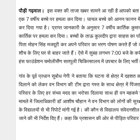
h
a
wi
m
e
el
पौड़ी गढ़वाल।
इस वक्त की ताजा खबर सामने आ रही है आपको बता दें 
at
c
tt
ail
ss
e
एक 7 वर्षीय बच्चे पर हमला कर दिया। घायल बच्चे को आनन फानन में
s
e
er
e
gr
कर दिया गया है। प्राप्त जानकारी के अनुसार 7 वर्षीय कार्तिक क
A
b
n
a
कार्तिक पर हमला कर दिया। बच्चों के ताऊ कुलदीप द्वारा साहस का परि
p
o
g
m
पिता मोहन सिंह मजदूरी कर अपने परिवार का भरण पोषण करते हैं जो क
p
o
er
शौच के लिए घर से बाहर जाते हैं। ऐसे में सुबह लगभग 7:00 बजे के क
हंस फाउंडेशन चमोलीसैंण सतपुली चिकित्सालय में उपचार के लिए भर्ती
k
गांव के पूर्व प्रधान सुबोध नेगी ने बताया कि घटना से क्षेत्र में दह
दिलाने को लेकर वन विभाग की टीम द्वारा गस्त के साथ क्षेत्र में पिंजर
परिवार के लिए हर संभव मदद का भरोसा दिलाया साथ ही वन महकमे से क
मामले में जिलाधिकारी डॉ आशीष चौहान ने वन विभाग को लोगों की सुरक्षा क
के विद्यालयों से भी रिपोर्ट मांगी गई है। की कौन से विद्यालय संवेद
जाने की भी निर्देश दिए हैं। कहा कि प्रशासन की ओर से पीड़ित परिवा