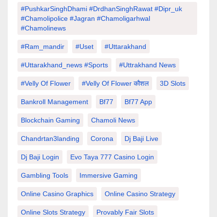
#PushkarSinghDhami #drdhanSinghRawat #dipr_uk
#chamolipolice #Jagran #chamoligarhwal
#chamolinews
#Ram_mandir
#uset
#uttarakhand
#Uttarakhand_news #sports
#Uttrakhand News
#velly Of Flower
#velly Of Flower कौशल
3D Slots
Bankroll Management
Bf77
Bf77 App
Blockchain Gaming
Chamoli News
Chandrtan3landing
Corona
Dj Baji Live
Dj Baji Login
Evo Taya 777 Casino Login
Gambling Tools
Immersive Gaming
Online Casino Graphics
Online Casino Strategy
Online Slots Strategy
Provably Fair Slots