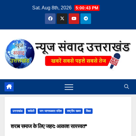
Skip
Sat. Aug 8th, 2026
5:00:44 PM
to
content
उत्तराखंड
चमोली
जन जागरूकता संदेश
राष्ट्रीय खबर
शिक्षा
शराब समाज के लिए जहर: आकाश सारस्वत*