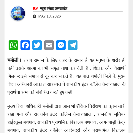
BY
न्यूज़ संवाद उत्तराखंड
MAY 18, 2026
W
F
T
E
M
T
h
a
wi
m
e
el
चमोली।
शराब समाज के लिए जहर के समान है यह मनुष्य के शरीर ही
at
c
tt
ail
ss
e
नहीं उसके आत्मा का भी समूल नाश कर देती है , शिक्षक और विद्यार्थी
s
e
er
e
gr
मिलकर इसे समाज से दूर कर सकते हैं , यह बात चमोली जिले के मुख्य
A
b
n
a
शिक्षा अधिकारी आकाश सारस्वत ने राजकीय इंटर कॉलेज केदारुखाल के
p
o
g
m
प्रार्थना सभा को संबोधित करते हुए कही
p
o
er
मुख्य शिक्षा अधिकारी चमोली द्वारा आज भी शैक्षिक निरीक्षण का क्रम जारी
k
रखा गया और राजकीय इंटर कॉलेज केदारुखाल , राजकीय जूनियर
हाईस्कूल बणगांव, राजकीय प्राथमिक विद्यालय बणगांव , आंगनबाड़ी केंद्र
बणगांव, राजकीय इंटर कॉलेज आदिबद्री और प्राथमिक विद्यालय