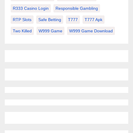
R333 Casino Login
Responsible Gambling
RTP Slots
Safe Betting
T777
T777 Apk
Two Killed
W999 Game
W999 Game Download