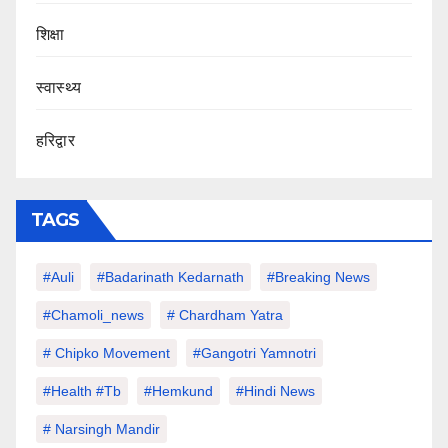
शिक्षा
स्वास्थ्य
हरिद्वार
TAGS
#auli
#Badarinath Kedarnath
#Breaking News
#chamoli_news
# Chardham Yatra
# Chipko Movement
#Gangotri Yamnotri
#Health #tb
#hemkund
#hindi News
# Narsingh Mandir