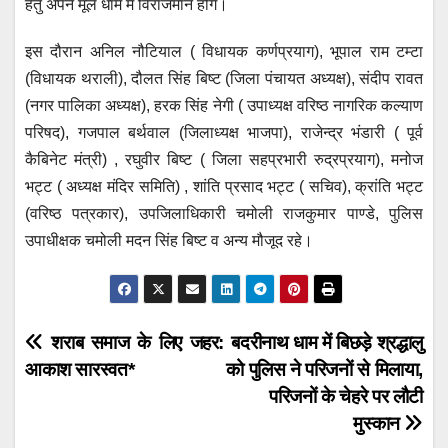
हेतु अपने मूल धाम में विराजमान होंगे।
इस दौरान अनिल नौटियाल ( विधायक कर्णप्रयाग), भूपाल राम टम्टा
(विधायक थराली), दौलत सिंह बिष्ट (जिला पंचायत अध्यक्ष), संदीप रावत
(नगर पालिका अध्यक्ष), हरक सिंह नेगी ( उपाध्यक्ष वरिष्ठ नागरिक कल्याण
परिषद), गजपाल बर्थवाल (जिलाध्यक्ष भाजपा), राजेन्द्र भंडारी ( पूर्व
कैबिनेट मंत्री) , रघुवीर बिष्ट ( जिला सहप्रभारी रुद्रप्रयाग), मनोज
भट्ट ( अध्यक्ष मंदिर समिति) , शांति प्रसाद भट्ट ( सचिव), क्रांति भट्ट
(वरिष्ठ पत्रकार), उपजिलाधिकारी चमोली राजकुमार पाण्डे, पुलिस
उपाधीक्षक चमोली मदन सिंह बिष्ट व अन्य मौजूद रहे।
Post
शराब समाज के लिए जहर:
बदरीनाथ धाम में बिछड़े श्रद्धालु
आकाश सारस्वत*
को पुलिस ने परिजनों से मिलाया,
navigation
परिजनों के चेहरे पर लौटी
मुस्कान