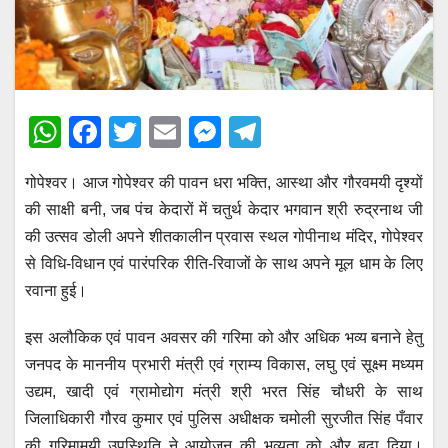
W
F
T
E
M
T
h
a
wi
m
e
el
गोपेश्वर। आज गोपेश्वर की पावन धरा भक्ति, आस्था और गौरवमयी दृश्यों
at
c
tt
ail
ss
e
की साक्षी बनी, जब पंच केदारों में चतुर्थ केदार भगवान श्री रुद्रनाथ जी
s
e
er
e
gr
की उत्सव डोली अपने शीतकालीन प्रवास स्थल गोपीनाथ मंदिर, गोपेश्वर
A
b
n
a
से विधि-विधान एवं पारंपरिक रीति-रिवाजों के साथ अपने मूल धाम के लिए
p
o
g
m
रवाना हुई।
p
o
er
इस अलौकिक एवं पावन अवसर की गरिमा को और अधिक भव्य बनाने हेतु
k
जनपद के माननीय प्रभारी मंत्री एवं ग्राम्य विकास, लघु एवं सूक्ष्म मध्यम
उद्यम, खादी एवं ग्रामोद्योग मंत्री श्री भरत सिंह चौधरी के साथ
जिलाधिकारी गौरव कुमार एवं पुलिस अधीक्षक चमोली सुरजीत सिंह पँवार
की गरिमामयी उपस्थिति ने आयोजन की भव्यता को और बढ़ा दिया।