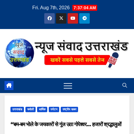
Skip
Fri. Aug 7th, 2026
7:37:05 AM
to
content
उत्तराखंड
चमोली
धार्मिक
पर्यटन
राष्ट्रीय खबर
“बम-बम भोले के जयकारों से गूंज उठा गोपेश्वर… हजारों श्रद्धालुओं