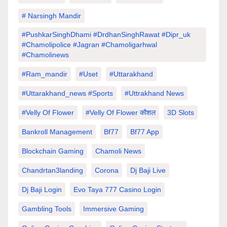
# Narsingh Mandir
#PushkarSinghDhami #drdhanSinghRawat #dipr_uk
#chamolipolice #Jagran #chamoligarhwal
#chamolinews
#Ram_mandir
#uset
#uttarakhand
#Uttarakhand_news #sports
#Uttrakhand News
#velly Of Flower
#velly Of Flower कौशल
3D Slots
Bankroll Management
Bf77
Bf77 App
Blockchain Gaming
Chamoli News
Chandrtan3landing
Corona
Dj Baji Live
Dj Baji Login
Evo Taya 777 Casino Login
Gambling Tools
Immersive Gaming