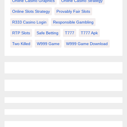
Online Casino Graphics
Online Casino Strategy
Online Slots Strategy
Provably Fair Slots
R333 Casino Login
Responsible Gambling
RTP Slots
Safe Betting
T777
T777 Apk
Two Killed
W999 Game
W999 Game Download