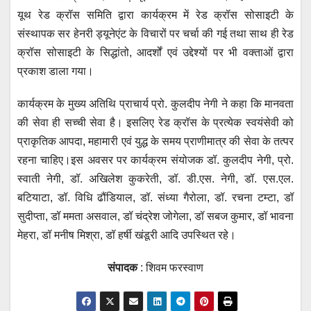
s
e
er
e
gr
यूथ रेड क्रॉस समिति द्वारा कार्यक्रम में रेड क्रॉस सोसाइटी के
A
b
n
a
संस्थापक सर हेनरी ड्यूनेएंट के विचारों पर चर्चा की गई तथा साथ ही रेड
p
o
g
m
क्रॉस सोसाइटी के सिद्धांतो, आदर्शों एवं उद्देश्यों पर भी वक्ताओं द्वारा
p
o
er
प्रकाश डाला गया।
k
कार्यक्रम के मुख्य अतिथि प्राचार्य प्रो. कुलदीप नेगी ने कहा कि मानवता
की सेवा ही सच्ची सेवा है। इसलिए रेड क्रॉस के प्रत्येक स्वयंसेवी को
प्राकृतिक आपदा, महामारी एवं युद्ध के समय प्राणीमात्र की सेवा के तत्पर
रहना चाहिए।इस अवसर पर कार्यक्रम संयोजक डॉ. कुलदीप नेगी, प्रो.
स्वाती नेगी, डॉ. अखिलेश कुकरेती, डॉ. डी.एस. नेगी, डॉ. एस.एल.
बटियाटा, डॉ. विधि ढौंडियाल, डॉ. संध्या गैरोला, डॉ. रचना टम्टा, डॉ
सुदीप्ता, डॉ ममता असवाल, डॉ चंद्रेश जोगेला, डॉ सबज कुमार, डॉ भावना
मेहरा, डॉ मनीष मिश्रा, डॉ हर्षी खंडूरी आदि उपस्थित रहे।
संपादक
: शिवम फरस्वाण