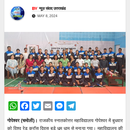
BY
न्यूज़ संवाद उत्तराखंड
MAY 8, 2024
W
F
T
E
M
T
h
a
wi
m
e
el
गोपेश्वर (चमोली)।
राजकीय स्नातकोत्तर महाविद्यालय गोपेश्वर में बुधवार
at
c
tt
ail
ss
e
को विश्व रेड क्रॉस दिवस बड़े धूम धाम से मनाया गया। महाविद्यालय की