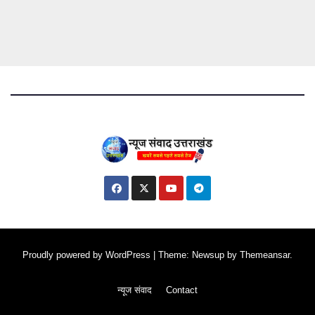
Proudly powered by WordPress
|
Theme: Newsup by
Themeansar
.
न्यूज संवाद
Contact