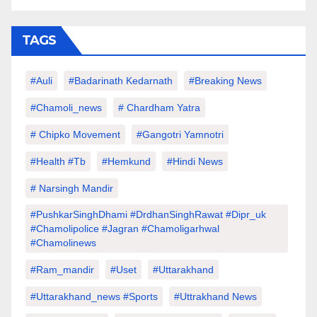
TAGS
#auli
#Badarinath Kedarnath
#Breaking News
#chamoli_news
# Chardham Yatra
# Chipko Movement
#Gangotri Yamnotri
#Health #tb
#hemkund
#hindi News
# Narsingh Mandir
#PushkarSinghDhami #drdhanSinghRawat #dipr_uk
#chamolipolice #Jagran #chamoligarhwal
#chamolinews
#Ram_mandir
#uset
#uttarakhand
#Uttarakhand_news #sports
#Uttrakhand News