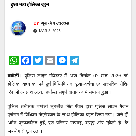
हुआ भव्य होलिका दहन
BY
न्यूज़ संवाद उत्तराखंड
MAR 3, 2026
W
F
T
E
M
T
h
a
wi
m
e
el
चमोली।
पुलिस लाईन गोपेश्वर में आज दिनांक 02 मार्च 2026 को
at
c
tt
ail
ss
e
होलिका दहन का पर्व पूर्ण विधि-विधान, पूजा-अर्चना एवं पारंपरिक रीति-
s
e
er
e
gr
रिवाजों के साथ अत्यंत हर्षोल्लासपूर्ण वातावरण में सम्पन्न हुआ।
A
b
n
a
p
o
g
m
पुलिस अधीक्षक चमोली सुरजीत सिंह पँवार द्वारा पुलिस लाइन मैदान
प्रांगण में विधिवत मंत्रोच्चार के साथ होलिका दहन किया गया। जैसे ही
p
o
er
अग्नि प्रज्ज्वलित हुई, पूरा परिसर उत्साह, श्रद्धा और “होली है” के
k
जयघोष से गूंज उठा।