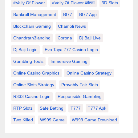
#velly Of Flower
#velly Of Flower कौशल
3D Slots
Bankroll Management
Bf77
Bf77 App
Blockchain Gaming
Chamoli News
Chandrtan3landing
Corona
Dj Baji Live
Dj Baji Login
Evo Taya 777 Casino Login
Gambling Tools
Immersive Gaming
Online Casino Graphics
Online Casino Strategy
Online Slots Strategy
Provably Fair Slots
R333 Casino Login
Responsible Gambling
RTP Slots
Safe Betting
T777
T777 Apk
Two Killed
W999 Game
W999 Game Download