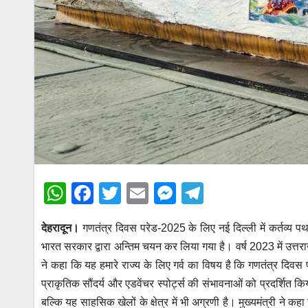
W
F
T
E
M
T
h
a
wi
m
e
el
देहरादून।
गणतंत्र दिवस परेड-2025 के लिए नई दिल्ली में कर्तव्य पथ प
at
c
tt
ail
ss
e
भारत सरकार द्वारा अन्तिम चयन कर लिया गया है। वर्ष 2023 में उत्तराख
s
e
er
e
gr
ने कहा कि यह हमारे राज्य के लिए गर्व का विषय है कि गणतंत्र दिवस
A
b
n
a
प्राकृतिक सौंदर्य और एडवेंचर स्पोर्ट्स की संभावनाओं को प्रदर्शित
p
o
g
m
बल्कि यह साहसिक खेलों के क्षेत्र में भी अग्रणी है। मुख्यमंत्री ने कह