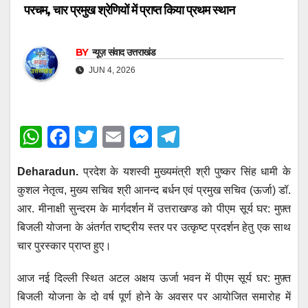
परचम, चार प्रमुख श्रेणियों में प्राप्त किया प्रथम स्थान
BY
न्यूज़ संवाद उत्तराखंड
JUN 4, 2026
W
F
T
E
M
T
h
a
wi
m
e
el
Deharadun.
प्रदेश के यशस्वी मुख्यमंत्री श्री पुष्कर सिंह धामी के
at
c
tt
ail
ss
e
कुशल नेतृत्व, मुख्य सचिव श्री आनन्द बर्धन एवं प्रमुख सचिव (ऊर्जा) डॉ.
s
e
er
e
gr
आर. मीनाक्षी सुन्दरम के मार्गदर्शन में उत्तराखण्ड को पीएम सूर्य घर: मुफ़्त
A
b
n
a
बिजली योजना के अंतर्गत राष्ट्रीय स्तर पर उत्कृष्ट प्रदर्शन हेतु एक साथ
p
o
g
m
चार पुरस्कार प्राप्त हुए।
p
o
er
आज नई दिल्ली स्थित अटल अक्षय ऊर्जा भवन में पीएम सूर्य घर: मुफ़्त
k
बिजली योजना के दो वर्ष पूर्ण होने के अवसर पर आयोजित समारोह में