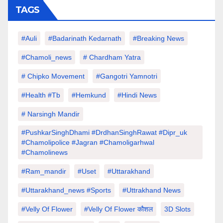
TAGS
#auli
#Badarinath Kedarnath
#Breaking News
#chamoli_news
# Chardham Yatra
# Chipko Movement
#Gangotri Yamnotri
#Health #tb
#hemkund
#hindi News
# Narsingh Mandir
#PushkarSinghDhami #drdhanSinghRawat #dipr_uk
#chamolipolice #Jagran #chamoligarhwal
#chamolinews
#Ram_mandir
#uset
#uttarakhand
#Uttarakhand_news #sports
#Uttrakhand News
#velly Of Flower
#velly Of Flower कौशल
3D Slots