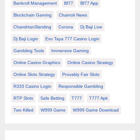
Bankroll Management
Bf77
Bf77 App
Blockchain Gaming
Chamoli News
Chandrtan3landing
Corona
Dj Baji Live
Dj Baji Login
Evo Taya 777 Casino Login
Gambling Tools
Immersive Gaming
Online Casino Graphics
Online Casino Strategy
Online Slots Strategy
Provably Fair Slots
R333 Casino Login
Responsible Gambling
RTP Slots
Safe Betting
T777
T777 Apk
Two Killed
W999 Game
W999 Game Download