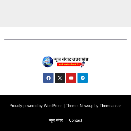
Proudly powered by WordPress
|
Theme: Newsup by
Themeansar
.
न्यूज संवाद
Contact