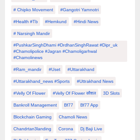
# Chipko Movement
#Gangotri Yamnotri
#Health #tb
#hemkund
#hindi News
# Narsingh Mandir
#PushkarSinghDhami #drdhanSinghRawat #dipr_uk
#chamolipolice #Jagran #chamoligarhwal
#chamolinews
#Ram_mandir
#uset
#uttarakhand
#Uttarakhand_news #sports
#Uttrakhand News
#velly Of Flower
#velly Of Flower कौशल
3D Slots
Bankroll Management
Bf77
Bf77 App
Blockchain Gaming
Chamoli News
Chandrtan3landing
Corona
Dj Baji Live