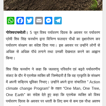
W
F
T
E
M
T
h
a
wi
m
e
el
गोपेश्वर/चमोली।
5 जून विश्व पर्यावरण दिवस के अवसर पर पर्यावरण
at
c
tt
ail
ss
e
प्रेमी शिव सिंह फर्स्वाण द्वारा विभिन्न फलदार पौधों का वृक्षारोपण कर
s
e
er
e
gr
पर्यावरण संरक्षण का संदेश दिया गया। इस अवसर पर उन्होंने लोगों से
A
b
n
a
अधिक से अधिक पौधे लगाने तथा उनकी देखभाल करने का आह्वान
p
o
g
m
किया।
p
o
er
शिव सिंह फर्स्वाण ने कहा कि जलवायु परिवर्तन एवं बढ़ते पर्यावरणीय
k
संकट के दौर में प्रत्येक व्यक्ति की जिम्मेदारी है कि वह प्रकृति के संरक्षण
में अपनी सक्रिय भूमिका निभाए। उन्होंने अपने द्वारा संचालित ” Action
climate change Program” के तहत “One Man, One Tree,
One Earth” का संदेश देते हुए कहा कि प्रत्येक व्यक्ति को विश्व
पर्यावरण दिवस के अवसर पर धरती के लिए कम से कम एक पौधा अवश्य