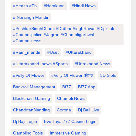
#Health #tb
#hemkund
#hindi News
# Narsingh Mandir
#PushkarSinghDhami #drdhanSinghRawat #dipr_uk
#chamolipolice #Jagran #chamoligarhwal
#chamolinews
#Ram_mandir
#uset
#uttarakhand
#Uttarakhand_news #sports
#Uttrakhand News
#velly Of Flower
#velly Of Flower कौशल
3D Slots
Bankroll Management
Bf77
Bf77 App
Blockchain Gaming
Chamoli News
Chandrtan3landing
Corona
Dj Baji Live
Dj Baji Login
Evo Taya 777 Casino Login
Gambling Tools
Immersive Gaming