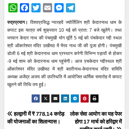
W
F
T
E
M
T
h
a
wi
m
e
el
रुद्रप्रयाग।
विश्वप्रसिद्ध ग्यारहवें ज्योर्तिलिंग श्री केदारनाथ धाम के
at
c
tt
ail
ss
e
कपाट इस यात्रा वर्ष शुक्रवार 10 मई को प्रात: 7 बजे खुलेंगे। तथा
s
e
er
e
gr
भगवान केदार नाथ की पंचमुखी भोग मूर्ति 5 मई को पंचकेदार गद्दी स्थल
A
b
n
a
श्री ओंकारेश्वर मंदिर उखीमठ में भैरव नाथ जी की पूजा होगी। पंचमुखी
p
o
g
m
डोली 6 मई श्री केदारनाथ धाम प्रस्थान करेगी विभिन्न पड़ावों से होकर
p
o
er
-9 मई शाम को केदारनाथ धाम पहुंचेगी। आज प़चकेदार गद्दीस्थल श्री
ओंकारेश्वर मंदिर उखीमठ में श्री बदरीनाथ-केदारनाथ मंदिर समिति
k
अध्यक्ष अजेंद्र अजय की उपस्थिति में आयोजित धार्मिक समारोह में कपाट
खुलने की तिथि तय हुई।
Post
हल्द्वानी में ₹ 778.14 करोड़
लोक सेवा आयोग का यह पेपर
की योजनाओं का शिलान्यास।
होगा 17 मार्च को हरिद्वार में
navigation