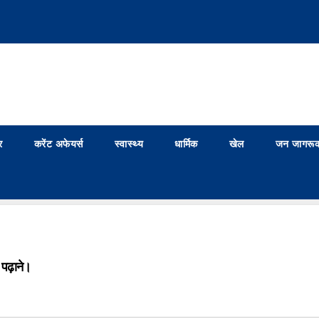
र
करेंट अफेयर्स
स्वास्थ्य
धार्मिक
खेल
जन जागरूक
पढ़ाने।