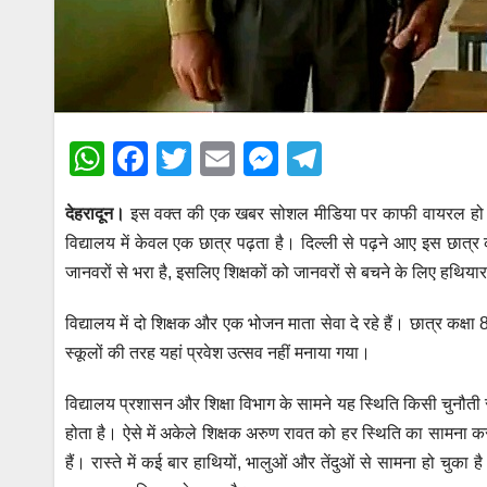
W
F
T
E
M
T
h
a
wi
m
e
el
देहरादून।
इस वक्त की एक खबर सोशल मीडिया पर काफी वायरल हो रही हैं
at
c
tt
ail
ss
e
विद्यालय में केवल एक छात्र पढ़ता है। दिल्ली से पढ़ने आए इस छात्
s
e
er
e
gr
जानवरों से भरा है, इसलिए शिक्षकों को जानवरों से बचने के लिए हथिया
A
b
n
a
p
o
g
m
विद्यालय में दो शिक्षक और एक भोजन माता सेवा दे रहे हैं। छात्र कक्ष
स्कूलों की तरह यहां प्रवेश उत्सव नहीं मनाया गया।
p
o
er
k
विद्यालय प्रशासन और शिक्षा विभाग के सामने यह स्थिति किसी चुनौती से 
होता है। ऐसे में अकेले शिक्षक अरुण रावत को हर स्थिति का सामना कर
हैं। रास्ते में कई बार हाथियों, भालुओं और तेंदुओं से सामना हो चुका ह