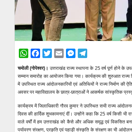
W
F
T
E
M
T
h
a
wi
m
e
el
चमोली (गोपेश्वर)।
उत्तराखंड राज्य स्थापना के 25 वर्ष पूर्ण होने के उ
at
c
tt
ail
ss
e
सम्मान समारोह का आयोजन किया गया। कार्यक्रम की शुरुआत राज्य निर्म
s
e
er
e
gr
में उपस्थित राज्य आंदोलनकारियों एवं अतिथियों ने राज्य निर्माण 
A
b
n
a
अवसर पर महाविद्यालय के छात्र-छात्राओं ने आकर्षक सांस्कृतिक प्रस
p
o
g
m
कार्यक्रम में जिलाधिकारी गौरव कुमार ने उपस्थित सभी राज्य आंदोल
p
o
er
दिवस की हार्दिक शुभकामनाएं दीं। उन्होंने कहा कि 25 वर्ष किसी भी राज
k
वाले वर्षों में हम उत्तराखंड को कैसे और अधिक समृद्ध एवं विकसित
पर्यावरण संरक्षण, प्रकृति एवं पहाड़ी संस्कृति के संरक्षण का भी आंदो