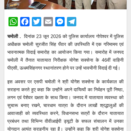
W
F
T
E
M
T
h
a
wi
m
e
el
चमोली .
दिनांक 23 जून 2026 को पुलिस कार्यालय गोपेश्वर में पुलिस
at
c
tt
ail
ss
e
अधीक्षक चमोली सुरजीत सिंह पँवार की उपस्थिति में एक गरिमामय एवं
s
e
er
e
gr
भावनात्मक विदाई समारोह का आयोजन किया गया। समारोह में जनपद
A
b
n
a
चमोली में तैनात यातायात निरीक्षक योगेश सक्सेना के 46वीं वाहिनी
p
o
g
m
पीएसी, ऊधमसिंहनगर स्थानांतरण होने पर उन्हें भावभीनी विदाई दी गई।
p
o
er
इस अवसर पर एसपी चमोली ने श्री योगेश सक्सेना के कार्यकाल की
k
सराहना करते हुए कहा कि उन्होंने अपने दायित्वों का निर्वहन पूरी निष्ठा,
लगन एवं पेशेवर दक्षता के साथ किया। जनपद में यातायात व्यवस्था को
सुचारू बनाए रखने, चारधाम यात्रा के दौरान लाखों श्रद्धालुओं की
आवाजाही को व्यवस्थित करने, विधानसभा सत्रों के दौरान यातायात
प्रबंधन तथा विभिन्न वीवीआईपी ड्यूटी के सफल संचालन में उनका
योगदान अत्यंत सराहनीय रहा है। उन्होंने कहा कि श्री योगेश सक्सेना