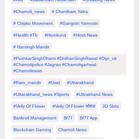
#chamoli_news
# Chardham Yatra
# Chipko Movement
#Gangotri Yamnotri
#Health #tb
#hemkund
#hindi News
# Narsingh Mandir
#PushkarSinghDhami #drdhanSinghRawat #dipr_uk
#chamolipolice #Jagran #chamoligarhwal
#chamolinews
#Ram_mandir
#uset
#uttarakhand
#Uttarakhand_news #sports
#Uttrakhand News
#velly Of Flower
#velly Of Flower कौशल
3D Slots
Bankroll Management
Bf77
Bf77 App
Blockchain Gaming
Chamoli News