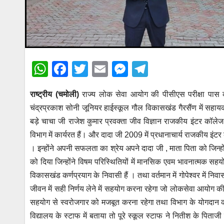
W
F
T
E
M
T
h
a
wi
m
e
el
राष्ट्रीय (चमोली)
राज्य लोक सेवा आयोग की पीसीएस परीक्षा पास क
at
c
tt
ail
ss
e
चंद्रप्रकाश सोनी जूनियर हाईस्कूल गौल विकासखंड गैरसैंण में सहायक
s
e
er
e
gr
बड़े चाचा जी राजेश कुमार प्रवक्ता जीव विज्ञान राजकीय इंटर कॉलेज 
A
b
n
a
विभाग में कार्यरत हैं। और दादा जी 2009 में प्रधानाचार्य राजकीय इं
p
o
g
m
। इन्होंने अपनी सफलता का श्रेय अपने दादा जी , माता पिता को जिन्
p
o
er
को दिया जिन्होंने विषम परिस्थितियों में मानसिक एवम भावनात्मक स
विकासखंड कर्णप्रयाग के निवासी हैं । तथा वर्तमान में गोपेश्वर में निवा
k
जीवन में सही निर्णय लेने में सहयोग करना रहेगा जो लोकसेवा आयोग की
सहयोग से स्वरोजगार को मजबूत करना रहेगा तथा विभाग के योगदान को 
विद्यालय के स्टाफ में बताया तो पूरे स्कूल स्टाफ ने नितीश के पिता