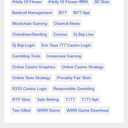
#velly Of Flower
#velly Of Flower कौशल
3D Slots
Bankroll Management
Bf77
Bf77 App
Blockchain Gaming
Chamoli News
Chandrtan3landing
Corona
Dj Baji Live
Dj Baji Login
Evo Taya 777 Casino Login
Gambling Tools
Immersive Gaming
Online Casino Graphics
Online Casino Strategy
Online Slots Strategy
Provably Fair Slots
R333 Casino Login
Responsible Gambling
RTP Slots
Safe Betting
T777
T777 Apk
Two Killed
W999 Game
W999 Game Download