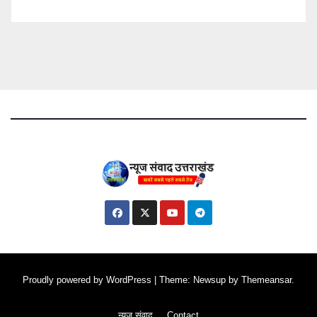
Proudly powered by WordPress
|
Theme: Newsup by
Themeansar
.
न्यूज संवाद
Contact