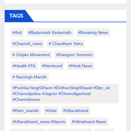
TAGS
#auli
#Badarinath Kedarnath
#Breaking News
#chamoli_news
# Chardham Yatra
# Chipko Movement
#Gangotri Yamnotri
#Health #tb
#hemkund
#hindi News
# Narsingh Mandir
#PushkarSinghDhami #drdhanSinghRawat #dipr_uk
#chamolipolice #Jagran #chamoligarhwal
#chamolinews
#Ram_mandir
#uset
#uttarakhand
#Uttarakhand_news #sports
#Uttrakhand News