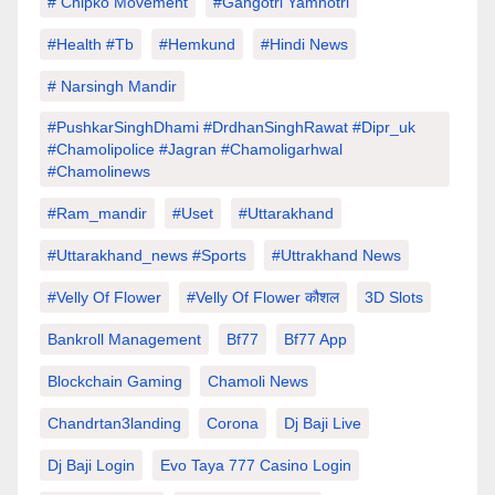
# Chipko Movement
#Gangotri Yamnotri
#Health #tb
#hemkund
#hindi News
# Narsingh Mandir
#PushkarSinghDhami #drdhanSinghRawat #dipr_uk
#chamolipolice #Jagran #chamoligarhwal
#chamolinews
#Ram_mandir
#uset
#uttarakhand
#Uttarakhand_news #sports
#Uttrakhand News
#velly Of Flower
#velly Of Flower कौशल
3D Slots
Bankroll Management
Bf77
Bf77 App
Blockchain Gaming
Chamoli News
Chandrtan3landing
Corona
Dj Baji Live
Dj Baji Login
Evo Taya 777 Casino Login