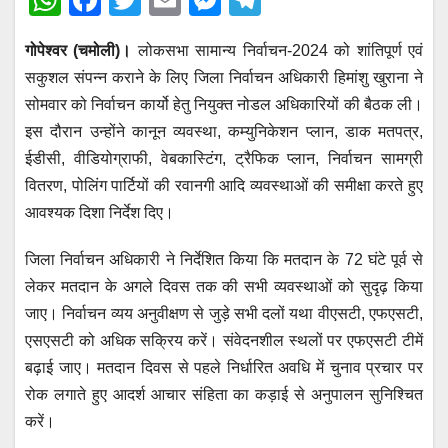
W
F
T
E
M
T
h
a
wi
m
e
el
गोपेश्वर (चमोली)।
लोकसभा सामान्य निर्वाचन-2024 को शांतिपूर्ण एवं
at
c
tt
ail
ss
e
सकुशल संपन्न कराने के लिए जिला निर्वाचन अधिकारी हिमांशु खुराना ने
s
e
er
e
gr
सोमवार को निर्वाचन कार्यो हेतु नियुक्त नोडल अधिकारियों की बैठक ली।
A
b
n
a
इस दौरान उन्होंने कानून व्यवस्था, कम्युनिकेशन प्लान, डाक मतपत्र,
p
o
g
m
ईडीसी, वीडियोग्राफी, वेबकास्टिंग, ट्रैफिक प्लान, निर्वाचन सामग्री
p
o
er
वितरण, पोलिंग पार्टियों की रवानगी आदि व्यवस्थाओं की समीक्षा करते हुए
आवश्यक दिशा निर्देश दिए।
k
जिला निर्वाचन अधिकारी ने निर्देशित किया कि मतदान के 72 घंटे पूर्व से
लेकर मतदान के अगले दिवस तक की सभी व्यवस्थाओं को सुदृढ़ किया
जाए। निर्वाचन व्यय अनुवीक्षण से जुड़े सभी दलों यथा वीएसटी, एफएसटी,
एसएसटी को अधिक सक्रिय करें। संवेदनशील स्थलों पर एफएसटी टीमें
बढ़ाई जाए। मतदान दिवस से पहले निर्धारित अवधि में चुनाव प्रचार पर
रोक लगाते हुए आदर्श आचार संहिता का कड़ाई से अनुपालन सुनिश्चित
करें।