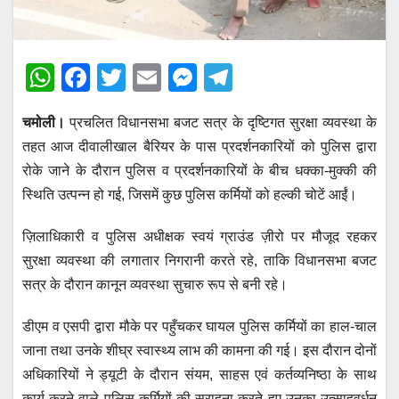
W
F
T
E
M
T
h
a
wi
m
e
el
चमोली।
प्रचलित विधानसभा बजट सत्र के दृष्टिगत सुरक्षा व्यवस्था के
at
c
tt
ail
ss
e
तहत आज दीवालीखाल बैरियर के पास प्रदर्शनकारियों को पुलिस द्वारा
s
e
er
e
gr
रोके जाने के दौरान पुलिस व प्रदर्शनकारियों के बीच धक्का-मुक्की की
A
b
n
a
स्थिति उत्पन्न हो गई, जिसमें कुछ पुलिस कर्मियों को हल्की चोटें आईं।
p
o
g
m
ज़िलाधिकारी व पुलिस अधीक्षक स्वयं ग्राउंड ज़ीरो पर मौजूद रहकर
p
o
er
सुरक्षा व्यवस्था की लगातार निगरानी करते रहे, ताकि विधानसभा बजट
k
सत्र के दौरान कानून व्यवस्था सुचारु रूप से बनी रहे।
डीएम व एसपी द्वारा मौके पर पहुँचकर घायल पुलिस कर्मियों का हाल-चाल
जाना तथा उनके शीघ्र स्वास्थ्य लाभ की कामना की गई। इस दौरान दोनों
अधिकारियों ने ड्यूटी के दौरान संयम, साहस एवं कर्तव्यनिष्ठा के साथ
कार्य करने वाले पुलिस कर्मियों की सराहना करते हुए उनका उत्साहवर्धन