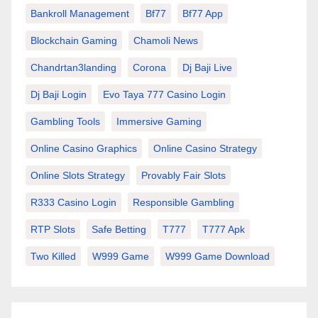
Bankroll Management
Bf77
Bf77 App
Blockchain Gaming
Chamoli News
Chandrtan3landing
Corona
Dj Baji Live
Dj Baji Login
Evo Taya 777 Casino Login
Gambling Tools
Immersive Gaming
Online Casino Graphics
Online Casino Strategy
Online Slots Strategy
Provably Fair Slots
R333 Casino Login
Responsible Gambling
RTP Slots
Safe Betting
T777
T777 Apk
Two Killed
W999 Game
W999 Game Download