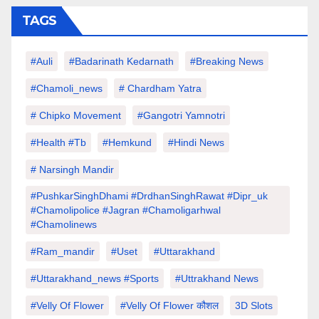
TAGS
#auli
#Badarinath Kedarnath
#Breaking News
#chamoli_news
# Chardham Yatra
# Chipko Movement
#Gangotri Yamnotri
#Health #tb
#hemkund
#hindi News
# Narsingh Mandir
#PushkarSinghDhami #drdhanSinghRawat #dipr_uk
#chamolipolice #Jagran #chamoligarhwal
#chamolinews
#Ram_mandir
#uset
#uttarakhand
#Uttarakhand_news #sports
#Uttrakhand News
#velly Of Flower
#velly Of Flower कौशल
3D Slots