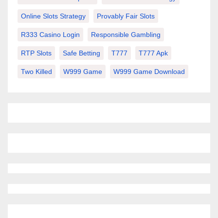
Online Slots Strategy
Provably Fair Slots
R333 Casino Login
Responsible Gambling
RTP Slots
Safe Betting
T777
T777 Apk
Two Killed
W999 Game
W999 Game Download