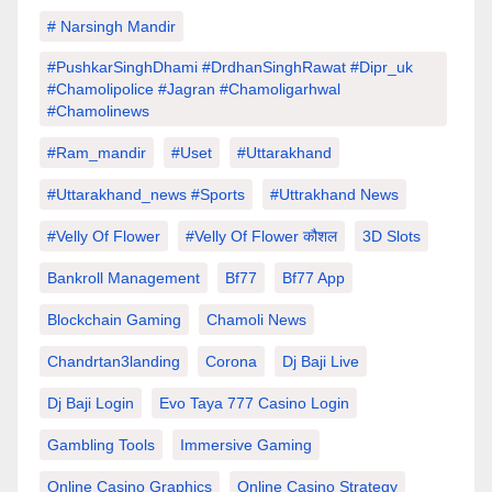
# Narsingh Mandir
#PushkarSinghDhami #drdhanSinghRawat #dipr_uk
#chamolipolice #Jagran #chamoligarhwal
#chamolinews
#Ram_mandir
#uset
#uttarakhand
#Uttarakhand_news #sports
#Uttrakhand News
#velly Of Flower
#velly Of Flower कौशल
3D Slots
Bankroll Management
Bf77
Bf77 App
Blockchain Gaming
Chamoli News
Chandrtan3landing
Corona
Dj Baji Live
Dj Baji Login
Evo Taya 777 Casino Login
Gambling Tools
Immersive Gaming
Online Casino Graphics
Online Casino Strategy