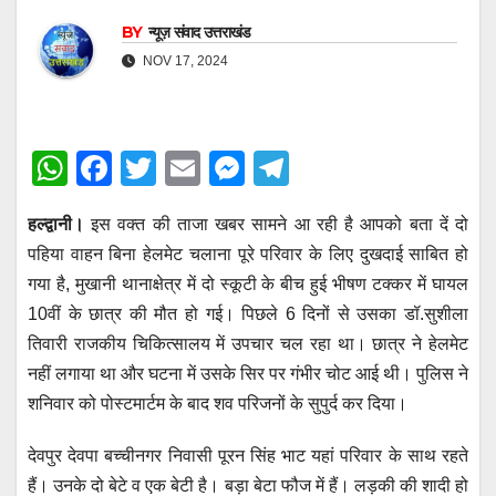
BY
न्यूज़ संवाद उत्तराखंड
NOV 17, 2024
W
F
T
E
M
T
h
a
wi
m
e
el
हल्द्वानी।
इस वक्त की ताजा खबर सामने आ रही है आपको बता दें दो
at
c
tt
ail
ss
e
पहिया वाहन बिना हेलमेट चलाना पूरे परिवार के लिए दुखदाई साबित हो
s
e
er
e
gr
गया है, मुखानी थानाक्षेत्र में दो स्कूटी के बीच हुई भीषण टक्कर में घायल
A
b
n
a
10वीं के छात्र की मौत हो गई। पिछले 6 दिनों से उसका डॉ.सुशीला
p
o
g
m
तिवारी राजकीय चिकित्सालय में उपचार चल रहा था। छात्र ने हेलमेट
p
o
er
नहीं लगाया था और घटना में उसके सिर पर गंभीर चोट आई थी। पुलिस ने
शनिवार को पोस्टमार्टम के बाद शव परिजनों के सुपुर्द कर दिया।
k
देवपुर देवपा बच्चीनगर निवासी पूरन सिंह भाट यहां परिवार के साथ रहते
हैं। उनके दो बेटे व एक बेटी है। बड़ा बेटा फौज में हैं। लड़की की शादी हो