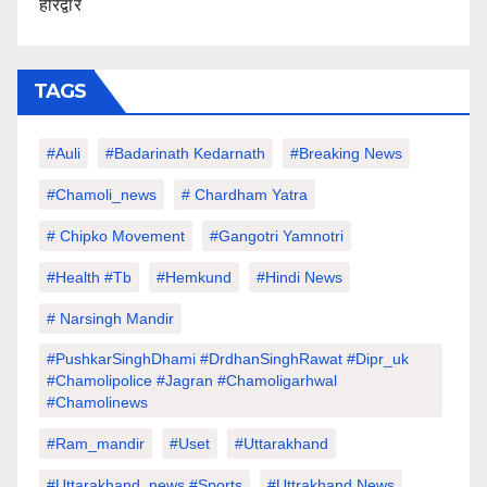
हरिद्वार
TAGS
#auli
#Badarinath Kedarnath
#Breaking News
#chamoli_news
# Chardham Yatra
# Chipko Movement
#Gangotri Yamnotri
#Health #tb
#hemkund
#hindi News
# Narsingh Mandir
#PushkarSinghDhami #drdhanSinghRawat #dipr_uk
#chamolipolice #Jagran #chamoligarhwal
#chamolinews
#Ram_mandir
#uset
#uttarakhand
#Uttarakhand_news #sports
#Uttrakhand News