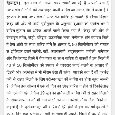
देहरादून।
इस वक्त की ताजा खबर सामने आ रही है आपको बता दें
at
c
tt
ail
ss
e
उत्तराखंड में लोगों को अब राहत वाली बारिश का आनंद मिलने वाला है,बे
s
e
er
e
gr
इंतजार के बाद उत्तराखंड में आज तेज बारिश हो सकती है. मौसम विज्ञान
A
b
n
a
केंद्र की ओर से जारी पूर्वानुमान के अनुसार बुधवार को प्रदेश भर में
p
o
g
m
बारिश-तूफान का ऑरेंज अलर्ट जारी किया गया है, केंद्र की ओर से
p
o
er
देहरादून समेत, पौड़ी, हरिद्वार, ऊधमसिंह नगर, नैनीताल और चंपावत जिले
में तेज आंधी के साथ बारिश होने के आसार हैं, 80 किलोमीटर की रफ्तार
k
से झोंकेदार हवाएं चलेंगी. वहीं, उत्तरकाशी, रुद्रप्रयाग, चमोली, बागेश्वर
और पिथौरागढ़ जिले में तेज गरज के साथ बारिश हो सकती है,इन जिलों में
40 से 50 किलोमीटर की रफ्तार से जोरदार हवाएं चलने के आसार हैं,
टिहरी और अल्मोड़ा में भी मौसम ऐसा ही रहेगा।आपको बता दें की प्रचंड
गर्मी से राहत मिलने के लिए प्री-मानसून की बारिश का होना बहुत जरूरी
है, लेकिन इस सीजन में एक दो दिन को छोड़ बारिश न होने से रिकॉर्डतोड़
गर्मी दर्ज की गई. लेकिन 19 जून को होने वाली बारिश गर्मी से राहत दिलाने
के साथ तापमान को भी कम करने का काम करेगी. मौसम वैज्ञानिकों का
कहना है कि प्री-मानसून की बारिश में देरी होने से इस बार गर्म हवाओं ने
ज्यादा दिन तक झुलसाया. गर्मी के साथ ही पहाड़ी जिलों में धुंध से सांस