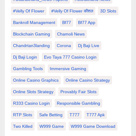
#velly Of Flower
#velly Of Flower कौशल
3D Slots
Bankroll Management
Bf77
Bf77 App
Blockchain Gaming
Chamoli News
Chandrtan3landing
Corona
Dj Baji Live
Dj Baji Login
Evo Taya 777 Casino Login
Gambling Tools
Immersive Gaming
Online Casino Graphics
Online Casino Strategy
Online Slots Strategy
Provably Fair Slots
R333 Casino Login
Responsible Gambling
RTP Slots
Safe Betting
T777
T777 Apk
Two Killed
W999 Game
W999 Game Download