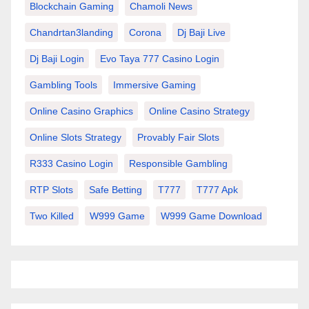
Blockchain Gaming
Chamoli News
Chandrtan3landing
Corona
Dj Baji Live
Dj Baji Login
Evo Taya 777 Casino Login
Gambling Tools
Immersive Gaming
Online Casino Graphics
Online Casino Strategy
Online Slots Strategy
Provably Fair Slots
R333 Casino Login
Responsible Gambling
RTP Slots
Safe Betting
T777
T777 Apk
Two Killed
W999 Game
W999 Game Download