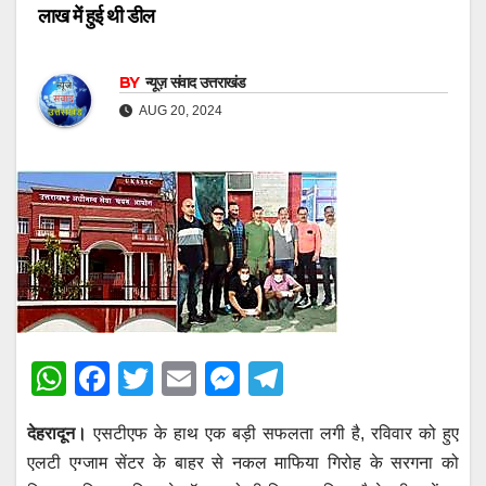
लाख में हुई थी डील
BY
न्यूज़ संवाद उत्तराखंड
AUG 20, 2024
W
F
T
E
M
T
h
a
wi
m
e
el
देहरादून।
एसटीएफ के हाथ एक बड़ी सफलता लगी है, रविवार को हुए
at
c
tt
ail
ss
e
एलटी एग्जाम सेंटर के बाहर से नकल माफिया गिरोह के सरगना को
s
e
er
e
gr