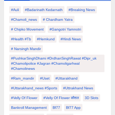
#auli
#Badarinath Kedarnath
#Breaking News
#chamoli_news
# Chardham Yatra
# Chipko Movement
#Gangotri Yamnotri
#Health #tb
#hemkund
#hindi News
# Narsingh Mandir
#PushkarSinghDhami #drdhanSinghRawat #dipr_uk
#chamolipolice #Jagran #chamoligarhwal
#chamolinews
#Ram_mandir
#uset
#uttarakhand
#Uttarakhand_news #sports
#Uttrakhand News
#velly Of Flower
#velly Of Flower कौशल
3D Slots
Bankroll Management
Bf77
Bf77 App