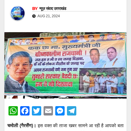
BY
न्यूज़ संवाद उत्तराखंड
AUG 21, 2024
W
F
T
E
M
T
h
a
wi
m
e
el
चमोली (गैरसैंण)।
इस वक्त की ताजा खबर सामने आ रही है आपको बता
at
c
tt
ail
ss
e