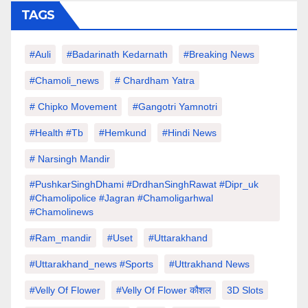
TAGS
#auli
#Badarinath Kedarnath
#Breaking News
#chamoli_news
# Chardham Yatra
# Chipko Movement
#Gangotri Yamnotri
#Health #tb
#hemkund
#hindi News
# Narsingh Mandir
#PushkarSinghDhami #drdhanSinghRawat #dipr_uk
#chamolipolice #Jagran #chamoligarhwal
#chamolinews
#Ram_mandir
#uset
#uttarakhand
#Uttarakhand_news #sports
#Uttrakhand News
#velly Of Flower
#velly Of Flower कौशल
3D Slots