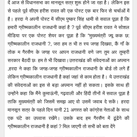
दें आज से विधानसभा का मानसून सत्र शुरू होने जा रहा है। लेकिन इस
s
e
er
e
gr
से पहले पूर्व सीएम हरीश रावत की एक पोस्ट एक बार फिर से चर्चाओं में
A
b
n
a
है। हरदा ने अपनी पोस्ट में सीएम पुष्कर सिंह धामी से सवाल पूछा है कि
p
o
g
m
हमारी ग्रीष्मकालीन राजधानी कहां है ? पूर्व सीएम हरीश रावत ने सोशल
p
o
er
मीडिया पर एक पोस्ट शेयर कर पूछा है कि “मुख्यमंत्री ज्यू कक छ:
ग्रीष्मकालीन राजधानी ?, जरा हम त भी त स्य जगह दिखवा, कैं गाँ के
k
तोक म गैरसैण के जगह पर आपन राजधानी वणे जग तुम अर तुम्हरी
सरकार बैठदी छः हम ते भी दिखावा।उत्तराखंड की संवेदनाओं का अपमान
,हरदा ने कहा कि जगह-जगह ग्रीष्मकालीन राजधानी के बोर्ड तो लगे हैं
लेकिन ग्रीष्मकालीन राजधानी है कहां जहां से काम होता है। ये उत्तराखंड
की संवेदनाओं का इस से बड़ा अपमान नहीं हो सकता। इसके साथ ही
उन्होंने कहा कि मैंने कुमाऊंनी, गढ़वाली और हिंदी तीनों में सवाल पूछा है
ताकि मुख्यमंत्री को जिसमें समझ आए वो उसमें जवाब दे सकें। हरदा
मानसून सत्र के पहले दिन यानी 21 अगस्त को कांग्रेस नेताओं के साथ
एक घंटे का उपवास रखेंगे। उसके बाद हम गैरसैंण में ढूंढेंगे की
ग्रीष्मकालीन राजधानी है कहां ? मिल जाएगी तो सभी को बता देंगे