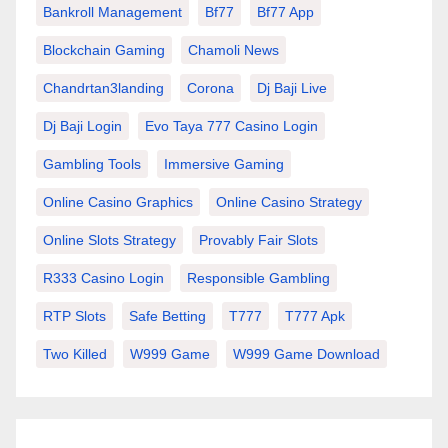
Bankroll Management
Bf77
Bf77 App
Blockchain Gaming
Chamoli News
Chandrtan3landing
Corona
Dj Baji Live
Dj Baji Login
Evo Taya 777 Casino Login
Gambling Tools
Immersive Gaming
Online Casino Graphics
Online Casino Strategy
Online Slots Strategy
Provably Fair Slots
R333 Casino Login
Responsible Gambling
RTP Slots
Safe Betting
T777
T777 Apk
Two Killed
W999 Game
W999 Game Download