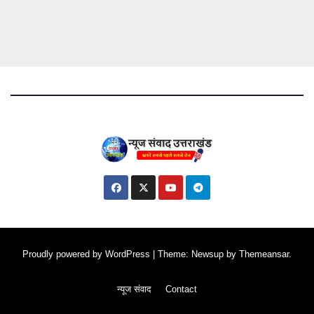
Proudly powered by WordPress
|
Theme: Newsup by
Themeansar
.
न्यूज संवाद
Contact