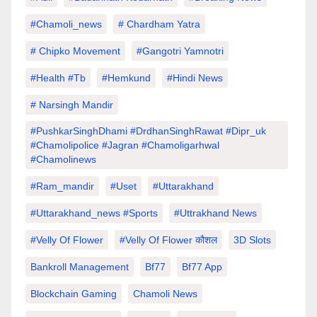
#chamoli_news
# Chardham Yatra
# Chipko Movement
#Gangotri Yamnotri
#Health #tb
#hemkund
#hindi News
# Narsingh Mandir
#PushkarSinghDhami #drdhanSinghRawat #dipr_uk
#chamolipolice #Jagran #chamoligarhwal
#chamolinews
#Ram_mandir
#uset
#uttarakhand
#Uttarakhand_news #sports
#Uttrakhand News
#velly Of Flower
#velly Of Flower कौशल
3D Slots
Bankroll Management
Bf77
Bf77 App
Blockchain Gaming
Chamoli News