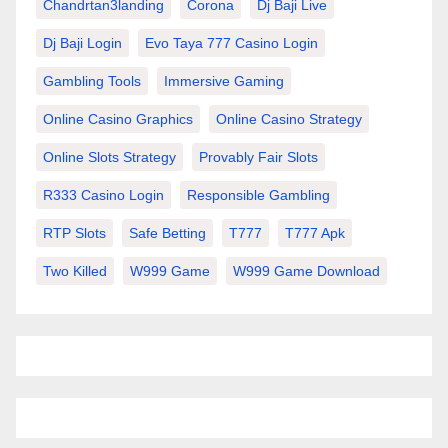
Chandrtan3landing
Corona
Dj Baji Live
Dj Baji Login
Evo Taya 777 Casino Login
Gambling Tools
Immersive Gaming
Online Casino Graphics
Online Casino Strategy
Online Slots Strategy
Provably Fair Slots
R333 Casino Login
Responsible Gambling
RTP Slots
Safe Betting
T777
T777 Apk
Two Killed
W999 Game
W999 Game Download