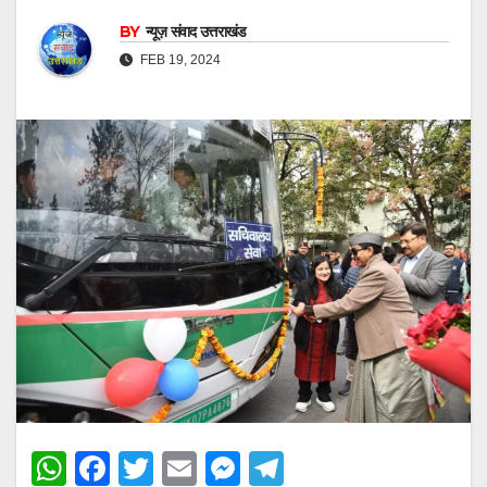
BY
न्यूज़ संवाद उत्तराखंड
FEB 19, 2024
W
F
T
E
M
T