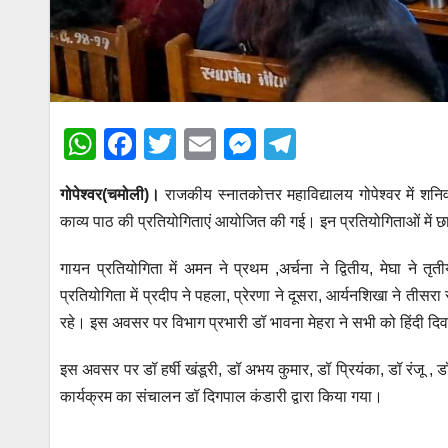
W
F
T
E
M
T
h
a
wi
m
e
el
गोपेश्वर(चमोली)।
राजकीय स्नातकोत्तर महाविद्यालय गोपेश्वर में शनिव
at
c
tt
ail
ss
e
काव्य पाठ की प्रतियोगिताएं आयोजित की गई। इन प्रतियोगिताओं में छा
s
e
er
e
gr
A
b
n
a
गायन प्रतियोगिता में अमन ने प्रथम ,अर्चना ने द्वितीय, मेघा ने तृत
p
o
g
m
प्रतियोगिता में प्रदीप ने पहला, प्रेरणा ने दूसरा, आर्यनशिखा ने ती
रहे। इस अवसर पर विभाग प्रभारी डॉ भावना मेहरा ने सभी को हिंदी द
p
o
er
k
इस अवसर पर डॉ हर्षी खंडूरी, डॉ अभय कुमार, डॉ प्रियंका, डॉ रंजू , 
कार्यक्रम का संचालन डॉ दिगपाल कंडारी द्वारा किया गया।