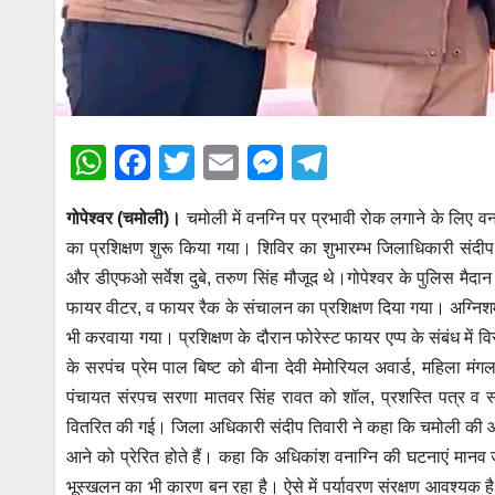
W
F
T
E
M
T
h
a
wi
m
e
el
गोपेश्वर (चमोली)।
चमोली में वनग्नि पर प्रभावी रोक लगाने के लिए वन
at
c
tt
ail
ss
e
का प्रशिक्षण शुरू किया गया। शिविर का शुभारम्भ जिलाधिकारी संदीप
s
e
er
e
gr
और डीएफओ सर्वेश दुबे, तरुण सिंह मौजूद थे।गोपेश्वर के पुलिस मैदान 
A
b
n
a
फायर वीटर, व फायर रैक के संचालन का प्रशिक्षण दिया गया। अग्निश
p
o
g
m
भी करवाया गया। प्रशिक्षण के दौरान फोरेस्ट फायर एप्प के संबंध में वि
p
o
er
के सरपंच प्रेम पाल बिष्ट को बीना देवी मेमोरियल अवार्ड, महिला मंगल
पंचायत संरपच सरणा मातवर सिंह रावत को शॉल, प्रशस्ति पत्र व स्
k
वितरित की गई। जिला अधिकारी संदीप तिवारी ने कहा कि चमोली की आज
आने को प्रेरित होते हैं। कहा कि अधिकांश वनाग्नि की घटनाएं मान
भूस्खलन का भी कारण बन रहा है। ऐसे में पर्यावरण संरक्षण आवश्यक है। उ